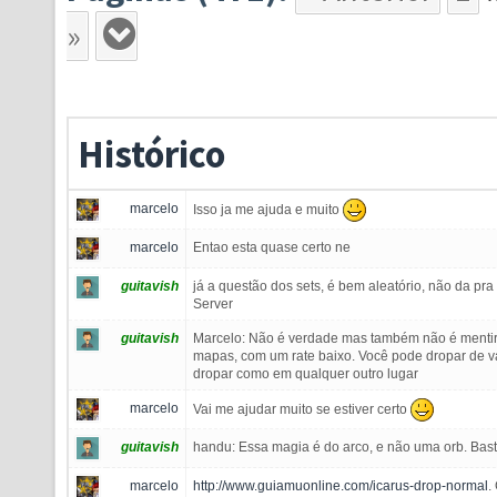
»
Histórico
marcelo
Isso ja me ajuda e muito
marcelo
Entao esta quase certo ne
guitavish
já a questão dos sets, é bem aleatório, não da pra
Server
guitavish
Marcelo: Não é verdade mas também não é mentira
mapas, com um rate baixo. Você pode dropar de va
dropar como em qualquer outro lugar
marcelo
Vai me ajudar muito se estiver certo
guitavish
handu: Essa magia é do arco, e não uma orb. Basta 
marcelo
http://www.guiamuonline.com/icarus-drop-normal
.