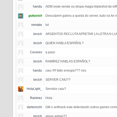
handu
ADM onde vende ou dropa magia tripleshot de elf
guitavish
Desculpem galera a queda do server, tudo na foi 
remake
lol
brcich
ARGENTOS RECLUTA APRETAR LA LETRA N LU
brcich
QUIEN HABLA ESPAÑOL?
Ceceres
q paso
brcich
RAMIREZ HABLAS ESPAÑOL?
handu
caiu !!!!! falto energia??? rsrs
brcich
SERVER CAIU??
HolyLight_
Servidor caiu?
Ramirez
Hola
darkorochi
GM o antihack esta detectando outros games como
brcich
algun admin??