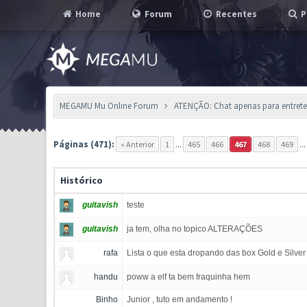
Home
Forum
Recentes
P
MEGAMU Mu Online Forum
ATENÇÃO: Chat apenas para entreten
Páginas (471):
« Anterior
1
...
465
466
467
468
469
..
Histórico
guitavish
teste
guitavish
ja tem, olha no topico ALTERAÇÕES
rafa
Lista o que esta dropando das box Gold e Silver
handu
poww a elf ta bem fraquinha hem
Binho
Junior , tuto em andamento !