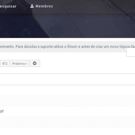
esquisar
Membros
imento. Para dúvidas e suporte utilize o fórum e antes de criar um novo tópico f
.
471
Próximo »
 pf