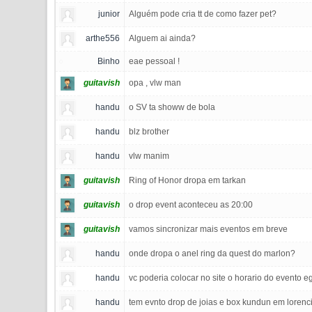
junior
Alguém pode cria tt de como fazer pet?
arthe556
Alguem ai ainda?
Binho
eae pessoal !
guitavish
opa , vlw man
handu
o SV ta showw de bola
handu
blz brother
handu
vlw manim
guitavish
Ring of Honor dropa em tarkan
guitavish
o drop event aconteceu as 20:00
guitavish
vamos sincronizar mais eventos em breve
handu
onde dropa o anel ring da quest do marlon?
handu
vc poderia colocar no site o horario do evento 
handu
tem evnto drop de joias e box kundun em lorenci