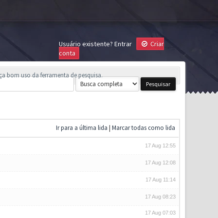
Usuário existente?
Entrar
Criar
conta
aça bom uso da ferramenta de pesquisa.
Ir para a última lida
|
Marcar todas como lida
17 Aug 12:55
17 Aug 12:08
17 Aug 11:14
17 Aug 08:23
17 Aug 07:03