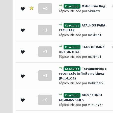
Osbourne Bug
Concluído
+0
- 0 de 5 em média
1
2
3
4
5
Tópico iniciado por
SirBrow
ATALHOS PARA
Concluído
+1
- 0 de 5 em média
1
2
3
4
5
FACILITAR
Tópico iniciado por
maximo1
TAGS DE RANK
Concluído
+1
- 0 de 5 em média
1
2
3
4
5
ILUSION E ICE
Tópico iniciado por
maximo1
Travamentos e
Concluído
reconexão infinita no Linux
+1
- 0 de 5 em média
1
2
3
4
5
(Pop!_OS)
Tópico iniciado por
Robindark
BUG / SUMIU
Concluído
+0
- 0 de 5 em média
1
2
3
4
5
ALGUMAS SKILS
Tópico iniciado por
VENUS777