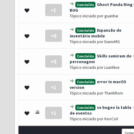
Ghost Panda Ring
Concluído
+1
- 0 de 5 em média
1
2
3
4
5
BUG
Tópico iniciado por
guanhai
Expansão de
Concluído
+0
- 0 de 5 em média
1
2
3
4
5
inventário mobile
Tópico iniciado por
bianoMG
Skills sumiram do
Concluído
+0
- 0 de 5 em média
1
2
3
4
5
personagem
Tópico iniciado por
LuanNoe
error in macOS
Concluído
+1
- 0 de 5 em média
1
2
3
4
5
version
Tópico iniciado por
ThanhRom
se bugeo la tabla
Concluído
+1
- 0 de 5 em média
1
2
3
4
5
de eventos
Tópico iniciado por
KevCoX