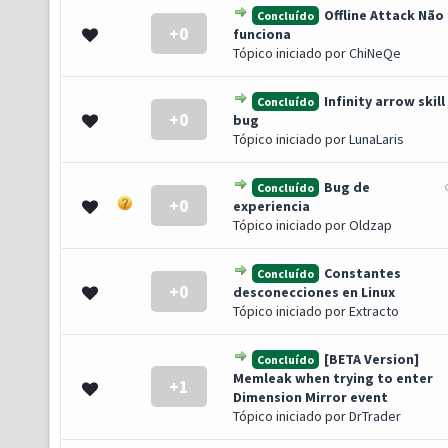
Offline Attack Não
Concluído
+0
- 0 de 5 em média
1
2
3
4
5
funciona
Tópico iniciado por
ChiNeQe
Infinity arrow skill
Concluído
+0
- 0 de 5 em média
1
2
3
4
5
bug
Tópico iniciado por
LunaLaris
Bug de
Concluído
+0
- 0 de 5 em média
1
2
3
4
5
experiencia
Tópico iniciado por
Oldzap
Constantes
Concluído
+0
- 0 de 5 em média
1
2
3
4
5
desconecciones en Linux
Tópico iniciado por
Extracto
[BETA Version]
Concluído
Memleak when trying to enter
+1
- 0 de 5 em média
1
2
3
4
5
Dimension Mirror event
Tópico iniciado por
DrTrader