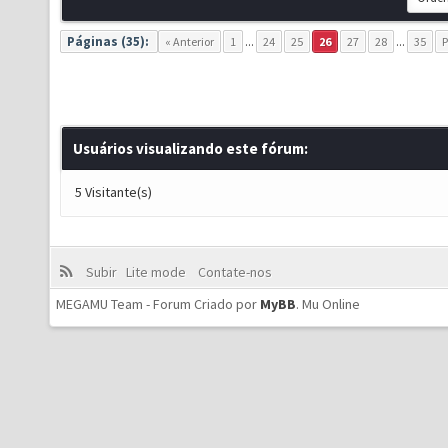
Páginas (35):
« Anterior
1
...
24
25
26
27
28
...
35
P
Usuários visualizando este fórum:
5 Visitante(s)
Subir
Lite mode
Contate-nos
MEGAMU Team - Forum Criado por
MyBB
.
Mu Online