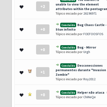
unable to view the element
+2
- 0 de 5 em média
1
2
3
4
5
attributes within the pentagra
Tópico iniciado por
26196971
Bug Chaos Castle -
Concluído
+0
- 0 de 5 em média
1
2
3
4
5
Stun infinito
Tópico iniciado por
FOEFOOSFOS
Bug - Mirror
Concluído
+0
- 0 de 5 em média
1
2
3
4
5
Tópico iniciado por
Urgh
Desconecciones
Concluído
permanentes durante "Invasion
+1
- 0 de 5 em média
1
2
3
4
5
Zombie"
Tópico iniciado por
Roy2012
Helper não ataca
Concluído
+0
- 0 de 5 em média
1
2
3
4
5
Tópico iniciado por
ChiNeQe