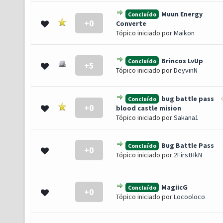
Muun Energy
Concluído
+0
- 0 de 5 em média
1
2
3
4
5
Converte
Tópico iniciado por
Maikon
Brincos LvUp
Concluído
+5
- 0 de 5 em média
1
2
3
4
5
Tópico iniciado por
DeyvinN
bug battle pass
Concluído
+0
- 0 de 5 em média
1
2
3
4
5
blood castle mision
Tópico iniciado por
Sakana1
Bug Battle Pass
Concluído
+0
- 0 de 5 em média
1
2
3
4
5
Tópico iniciado por
2FirstHkN
MagiicG
Concluído
+0
- 0 de 5 em média
1
2
3
4
5
Tópico iniciado por
Locooloco