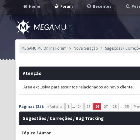
Home
Forum
Recentes
Pesq
MEGAMU Mu Online Forum
Nova Geração
Sugestões / Correçõ
Atenção
Área exclusiva para assuntos relacionados ao novo cliente.
Páginas (35):
« Anterior
1
...
24
25
26
27
28
...
35
Pró
Sugestões / Correções / Bug Tracking
Tópico
/
Autor