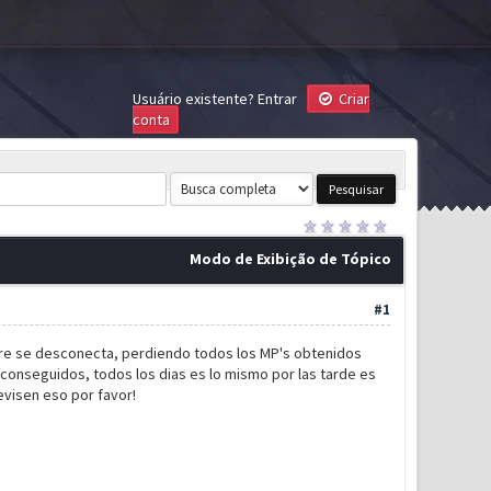
Usuário existente?
Entrar
Criar
conta
Modo de Exibição de Tópico
#1
pre se desconecta, perdiendo todos los MP's obtenidos
onseguidos, todos los dias es lo mismo por las tarde es
visen eso por favor!