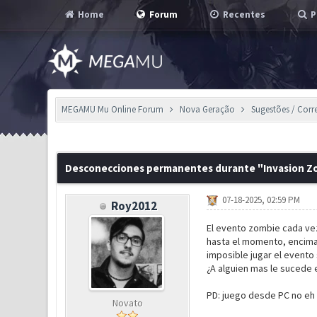
Home
Forum
Recentes
P
MEGAMU Mu Online Forum
Nova Geração
Sugestões / Corr
0 Voto(s) - 0 em Média
1
2
3
4
5
Desconecciones permanentes durante "Invasion Z
07-18-2025, 02:59 PM
Roy2012
El evento zombie cada vez
hasta el momento, encima
imposible jugar el evento
¿A alguien mas le sucede 
PD: juego desde PC no eh 
Novato