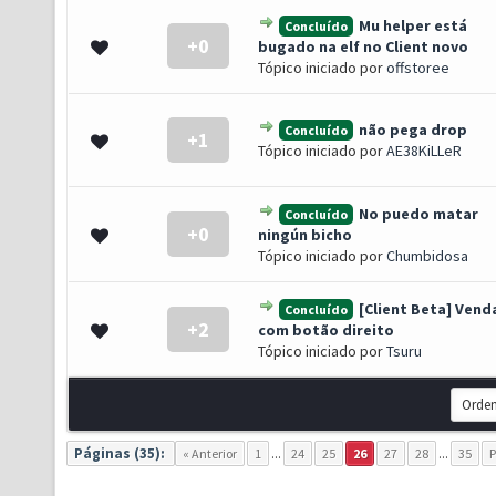
Mu helper está
Concluído
+0
- 0 de 5 em média
1
2
3
4
5
bugado na elf no Client novo
Tópico iniciado por
offstoree
não pega drop
Concluído
+1
- 0 de 5 em média
1
2
3
4
5
Tópico iniciado por
AE38KiLLeR
No puedo matar
Concluído
+0
- 0 de 5 em média
1
2
3
4
5
ningún bicho
Tópico iniciado por
Chumbidosa
[Client Beta] Vend
Concluído
+2
- 0 de 5 em média
1
2
3
4
5
com botão direito
Tópico iniciado por
Tsuru
Páginas (35):
« Anterior
1
...
24
25
26
27
28
...
35
P