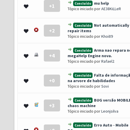
mu help
Concluído
+1
- 0 de 5 em média
1
2
3
4
5
Tópico iniciado por
AE38KiLLeR
Not automatically
Concluído
+2
- 0 de 5 em média
1
2
3
4
5
repair items
Tópico iniciado por
Khoi89
Arma nao repara n
Concluído
+4
- 0 de 5 em média
1
2
3
4
5
megaHelp Engine nova.
Tópico iniciado por
Rafael2
Falta de informaç
Concluído
+0
- 0 de 5 em média
1
2
3
4
5
na arvore de habilidades
Tópico iniciado por
Sovi
BUG versão MOBILE
Concluído
+3
- 0 de 5 em média
1
2
3
4
5
chaos machine
Tópico iniciado por
Leonjsilva
Erro Auto - Mobile
Concluído