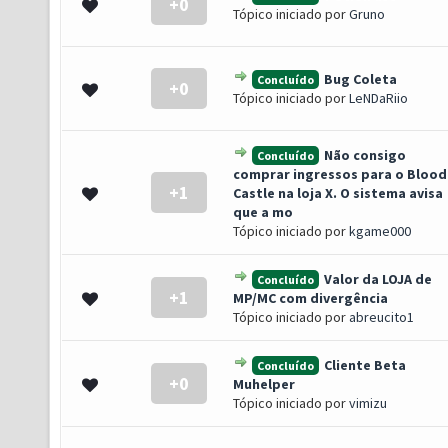
+0
- 0 de 5 em média
1
2
3
4
5
Tópico iniciado por
Gruno
Bug Coleta
Concluído
+0
- 0 de 5 em média
1
2
3
4
5
Tópico iniciado por
LeNDaRiio
Não consigo
Concluído
comprar ingressos para o Blood
+1
- 0 de 5 em média
1
2
3
4
5
Castle na loja X. O sistema avisa
que a mo
Tópico iniciado por
kgame000
Valor da LOJA de
Concluído
+1
- 0 de 5 em média
1
2
3
4
5
MP/MC com divergência
Tópico iniciado por
abreucito1
Cliente Beta
Concluído
+0
- 0 de 5 em média
1
2
3
4
5
Muhelper
Tópico iniciado por
vimizu