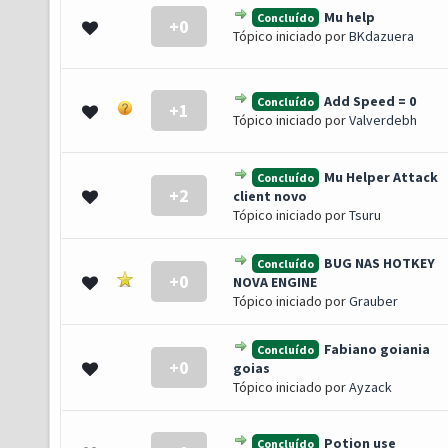
Mu help
Concluído
+0
- 0 de 5 em média
1
2
3
4
5
Tópico iniciado por
BKdazuera
Add Speed = 0
Concluído
+1
- 0 de 5 em média
1
2
3
4
5
Tópico iniciado por
Valverdebh
Mu Helper Attack
Concluído
+2
- 0 de 5 em média
1
2
3
4
5
client novo
Tópico iniciado por
Tsuru
BUG NAS HOTKEY
Concluído
+0
- 0 de 5 em média
1
2
3
4
5
NOVA ENGINE
Tópico iniciado por
Grauber
Fabiano goiania
Concluído
+0
- 0 de 5 em média
1
2
3
4
5
goias
Tópico iniciado por
Ayzack
Potion use
Concluído