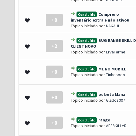
Comprei o
Concluído
+0
- 0 de 5 em média
1
2
3
4
5
inventário extra e não ativou
Tópico iniciado por
NAKAHI
BUG RANGE SKILL D
Concluído
+2
- 0 de 5 em média
1
2
3
4
5
CLIENT NOVO
Tópico iniciado por
ErvaFarme
ML NO MOBILE
Concluído
+0
- 0 de 5 em média
1
2
3
4
5
Tópico iniciado por
Tinhosooo
pc beta Mana
Concluído
+0
- 0 de 5 em média
1
2
3
4
5
Tópico iniciado por
Glados007
range
Concluído
+0
- 0 de 5 em média
1
2
3
4
5
Tópico iniciado por
AE38KiLLeR