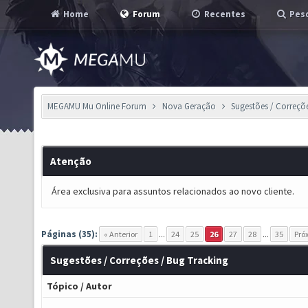
Home
Forum
Recentes
Pesq
MEGAMU Mu Online Forum
Nova Geração
Sugestões / Correçõ
Atenção
Área exclusiva para assuntos relacionados ao novo cliente.
Páginas (35):
« Anterior
1
...
24
25
26
27
28
...
35
Pró
Sugestões / Correções / Bug Tracking
Tópico
/
Autor