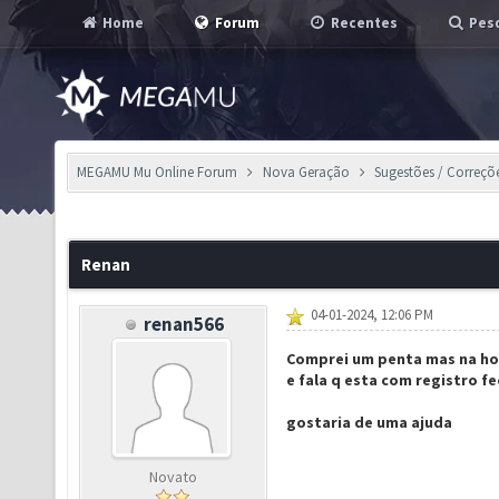
Home
Forum
Recentes
Pesq
MEGAMU Mu Online Forum
Nova Geração
Sugestões / Correçõ
Renan
04-01-2024, 12:06 PM
renan566
Comprei um penta mas na hora
e fala q esta com registro 
gostaria de uma ajuda
Novato