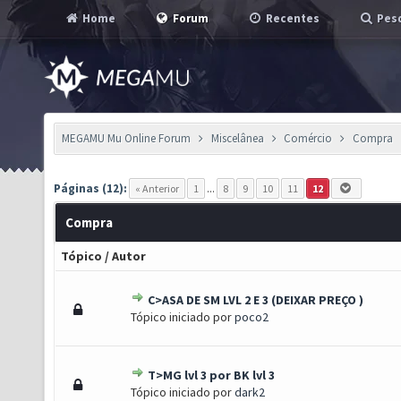
Home
Forum
Recentes
Pesq
MEGAMU Mu Online Forum
Miscelânea
Comércio
Compra
Páginas (12):
« Anterior
1
...
8
9
10
11
12
Compra
Tópico
/
Autor
C>ASA DE SM LVL 2 E 3 (DEIXAR PREÇO )
Voto(s) - 5 de 5 em média
1
2
3
4
5
Tópico iniciado por
poco2
T>MG lvl 3 por BK lvl 3
Voto(s) - 5 de 5 em média
1
2
3
4
5
Tópico iniciado por
dark2