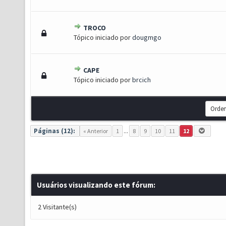
TROCO
Voto(s) - 5 de 5 em média
1
2
3
4
5
Tópico iniciado por
dougmgo
CAPE
Voto(s) - 5 de 5 em média
1
2
3
4
5
Tópico iniciado por
brcich
Páginas (12):
« Anterior
1
...
8
9
10
11
12
Usuários visualizando este fórum:
2 Visitante(s)