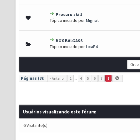
Procuro skill
0 de 5 em média
1
2
3
4
5
Tópico iniciado por
Mignot
BOX BALGASS
0 de 5 em média
1
2
3
4
5
Tópico iniciado por
LicaP4
Páginas (8):
« Anterior
1
...
4
5
6
7
8
Usuários visualizando este fórum:
6 Visitante(s)