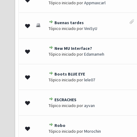
Tópico iniciado por
Appmaxcarl
Buenas tardes
0 de 5 em média
1
2
3
4
5
Tópico iniciado por
ViniSyU
New MU Interface?
0 de 5 em média
1
2
3
4
5
Tópico iniciado por
Edamameh
Boots BLUE EYE
0 de 5 em média
1
2
3
4
5
Tópico iniciado por
lele07
ESCRACHES
0 de 5 em média
1
2
3
4
5
Tópico iniciado por
ayvan
Robo
0 de 5 em média
1
2
3
4
5
Tópico iniciado por
Morochin