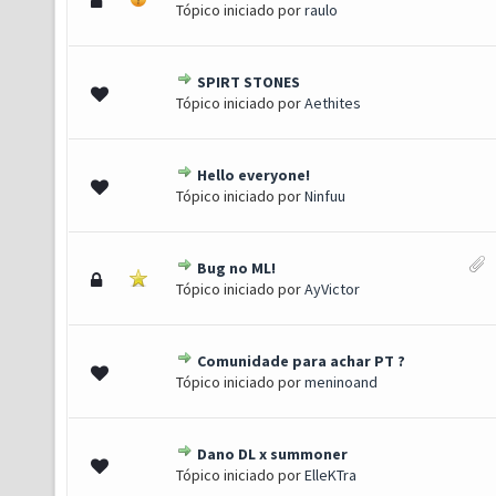
Tópico iniciado por
raulo
SPIRT STONES
0 de 5 em média
1
2
3
4
5
Tópico iniciado por
Aethites
Hello everyone!
0 de 5 em média
1
2
3
4
5
Tópico iniciado por
Ninfuu
Bug no ML!
0 de 5 em média
1
2
3
4
5
Tópico iniciado por
AyVictor
Comunidade para achar PT ?
0 de 5 em média
1
2
3
4
5
Tópico iniciado por
meninoand
Dano DL x summoner
0 de 5 em média
1
2
3
4
5
Tópico iniciado por
ElleKTra