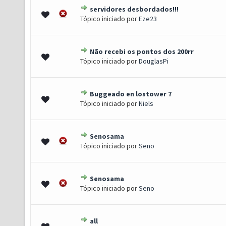
servidores desbordados!!!
0 de 5 em média
1
2
3
4
5
Tópico iniciado por
Eze23
Não recebi os pontos dos 200rr
0 de 5 em média
1
2
3
4
5
Tópico iniciado por
DouglasPi
Buggeado en lostower 7
0 de 5 em média
1
2
3
4
5
Tópico iniciado por
Niels
Senosama
0 de 5 em média
1
2
3
4
5
Tópico iniciado por
Seno
Senosama
0 de 5 em média
1
2
3
4
5
Tópico iniciado por
Seno
all
0 de 5 em média
1
2
3
4
5