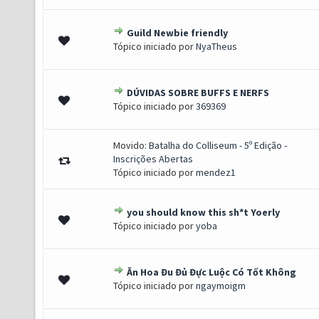
Guild Newbie friendly
0 de 5 em média
1
2
3
4
5
Tópico iniciado por
NyaTheus
DÚVIDAS SOBRE BUFFS E NERFS
0 de 5 em média
1
2
3
4
5
Tópico iniciado por
369369
Movido:
Batalha do Colliseum - 5º Edição -
Inscrições Abertas
Tópico iniciado por
mendez1
you should know this sh*t Yoerly
0 de 5 em média
1
2
3
4
5
Tópico iniciado por
yoba
Ăn Hoa Đu Đủ Đực Luộc Có Tốt Không
0 de 5 em média
1
2
3
4
5
Tópico iniciado por
ngaymoigm