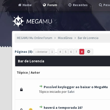
Home
Forum
Recentes
Pesq
MEGAMU Mu Online Forum
Miscelânea
Bar de Lorencia
Páginas (8):
« Anterior
1
...
4
5
6
7
8
Bar de Lorencia
Tópico
/
Autor
Possível keylogger ao baixar o MegaMu
0 de 5 em média
1
2
3
4
5
Tópico iniciado por
Salvi
haverá a temporada 16?
0 de 5 em média
1
2
3
4
5