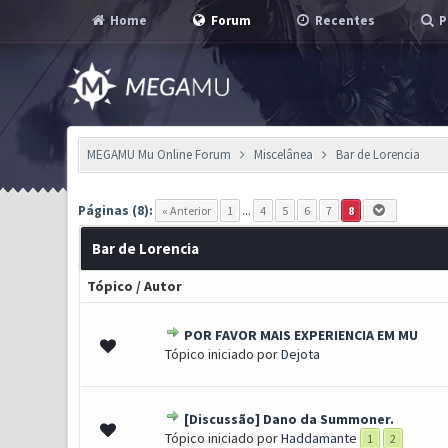
Home
Forum
Recentes
P
MEGAMU Mu Online Forum
Miscelânea
Bar de Lorencia
Páginas (8):
« Anterior
1
...
4
5
6
7
8
Bar de Lorencia
Tópico
/
Autor
POR FAVOR MAIS EXPERIENCIA EM MU
1 Voto(s) - 5 de 5 em médi
1
2
3
4
5
Tópico iniciado por
Dejota
[Discussão] Dano da Summoner.
1 Voto(s) - 5 de 5 em médi
1
2
3
4
5
Tópico iniciado por
Haddamante
1
2