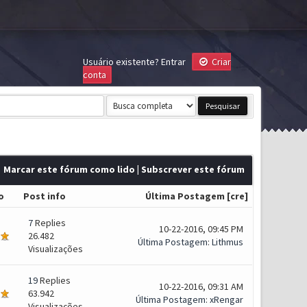
Usuário existente?
Entrar
Criar
conta
Marcar este fórum como lido
|
Subscrever este fórum
o
Post info
Última Postagem
[
cre
]
7
Replies
10-22-2016, 09:45 PM
26.482
Última Postagem
:
Lithmus
Visualizações
19
Replies
10-22-2016, 09:31 AM
63.942
Última Postagem
:
xRengar
Visualizações