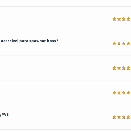
a
s acessível para spawnar boss?
a
a
a
/PVE
a