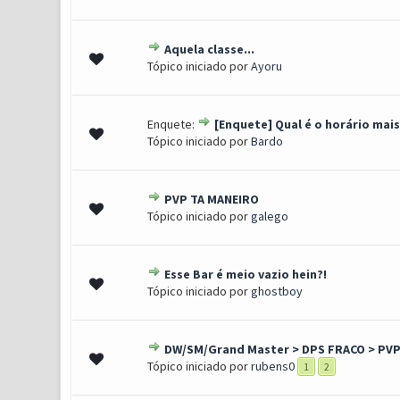
Aquela classe...
1 Voto(s) - 5 de 5 em médi
1
2
3
4
5
Tópico iniciado por
Ayoru
Enquete:
[Enquete] Qual é o horário mai
1 Voto(s) - 5 de 5 em médi
1
2
3
4
5
Tópico iniciado por
Bardo
PVP TA MANEIRO
1 Voto(s) - 5 de 5 em médi
1
2
3
4
5
Tópico iniciado por
galego
Esse Bar é meio vazio hein?!
1 Voto(s) - 5 de 5 em médi
1
2
3
4
5
Tópico iniciado por
ghostboy
DW/SM/Grand Master > DPS FRACO > PVP
1 Voto(s) - 5 de 5 em médi
1
2
3
4
5
Tópico iniciado por
rubens0
1
2