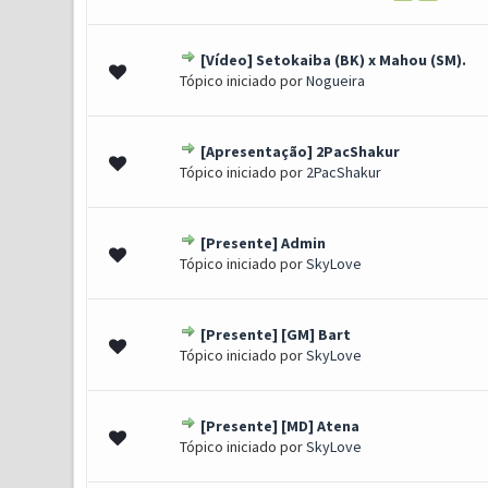
[Vídeo] Setokaiba (BK) x Mahou (SM).
1 Voto(s) - 5 de 5 em médi
1
2
3
4
5
Tópico iniciado por
Nogueira
[Apresentação] 2PacShakur
1 Voto(s) - 5 de 5 em médi
1
2
3
4
5
Tópico iniciado por
2PacShakur
[Presente] Admin
1 Voto(s) - 5 de 5 em médi
1
2
3
4
5
Tópico iniciado por
SkyLove
[Presente] [GM] Bart
1 Voto(s) - 5 de 5 em médi
1
2
3
4
5
Tópico iniciado por
SkyLove
[Presente] [MD] Atena
1 Voto(s) - 5 de 5 em médi
1
2
3
4
5
Tópico iniciado por
SkyLove