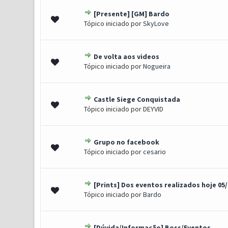
[Presente] [GM] Bardo
1 Voto(s) - 5 de 5 em médi
1
2
3
4
5
Tópico iniciado por
SkyLove
De volta aos videos
1 Voto(s) - 5 de 5 em médi
1
2
3
4
5
Tópico iniciado por
Nogueira
Castle Siege Conquistada
2 Voto(s) - 4 de 5 em média
1
2
3
4
5
Tópico iniciado por DEYVID
Grupo no facebook
1 Voto(s) - 5 de 5 em médi
1
2
3
4
5
Tópico iniciado por
cesario
[Prints] Dos eventos realizados hoje 05/
1 Voto(s) - 5 de 5 em médi
1
2
3
4
5
Tópico iniciado por
Bardo
[Dúvida/Informação] Boss/Eventos