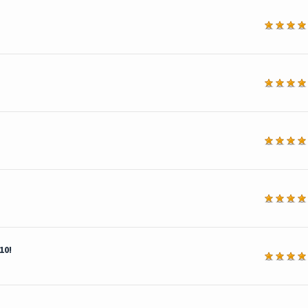
a
a
a
10!
a