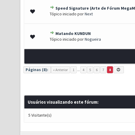
Speed Signature (Arte de Fórum MegaM
1 Voto(s) - 5 de 5 em médi
1
2
3
4
5
Tópico iniciado por
Next
Matando KUNDUN
1 Voto(s) - 5 de 5 em médi
1
2
3
4
5
Tópico iniciado por
Nogueira
Páginas (8):
« Anterior
1
...
4
5
6
7
8
Usuários visualizando este fórum:
5 Visitante(s)