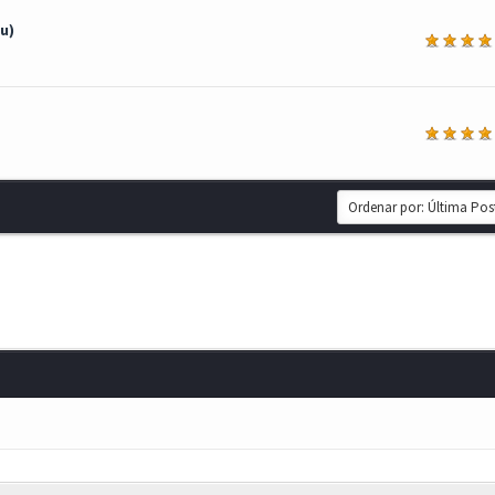
u)
a
a