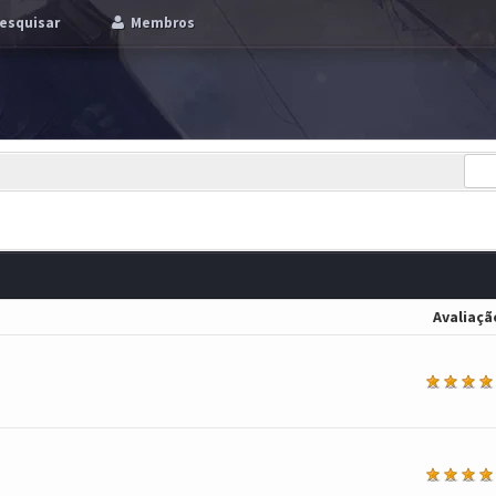
esquisar
Membros
Avaliaçã
a
a