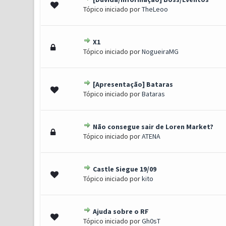
1 Voto(s) - 5 de 5 em médi
1
2
3
4
5
Tópico iniciado por
TheLeoo
X1
1 Voto(s) - 5 de 5 em médi
1
2
3
4
5
Tópico iniciado por
NogueiraMG
[Apresentação] Bataras
1 Voto(s) - 5 de 5 em médi
1
2
3
4
5
Tópico iniciado por
Bataras
Não consegue sair de Loren Market?
1 Voto(s) - 5 de 5 em médi
1
2
3
4
5
Tópico iniciado por
ATENA
Castle Siegue 19/09
1 Voto(s) - 5 de 5 em médi
1
2
3
4
5
Tópico iniciado por
kito
Ajuda sobre o RF
1 Voto(s) - 5 de 5 em médi
1
2
3
4
5
Tópico iniciado por
Gh0sT