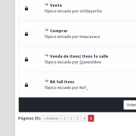
Venta
 0 de 5 em média
1
2
3
4
5
Tópico iniciado por
oOSlayerOo
Comprar
 0 de 5 em média
1
2
3
4
5
Tópico iniciado por
maucavaco
Venda de itens/ Itens fo salle
 0 de 5 em média
1
2
3
4
5
Tópico iniciado por
QueenOlive
BK full Itens
 - 2.67 de 5 em média
1
2
3
4
5
Tópico iniciado por
NoT_
Páginas (5):
« Anterior
1
2
3
4
5