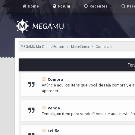
Home
Forum
Recentes
Pesq
MEGAMU Mu Online Forum
Miscelânea
Comércio
Fór
Compra
Anúncie aqui os itens que você deseja comprar, e
aparecer.
Venda
Tem algum item para vender? Anuncie aqui nesta áre
Leilão