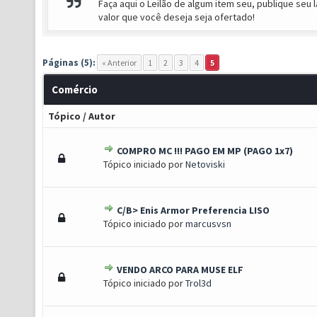
Faça aqui o Leilão de algum item seu, publique seu l
valor que você deseja seja ofertado!
Páginas (5):
« Anterior
1
2
3
4
5
Comércio
Tópico
/
Autor
COMPRO MC !!! PAGO EM MP (PAGO 1x7)
 0 de 5 em média
1
2
3
4
5
Tópico iniciado por
Netoviski
C/B> Enis Armor Preferencia LISO
 0 de 5 em média
1
2
3
4
5
Tópico iniciado por
marcusvsn
VENDO ARCO PARA MUSE ELF
 0 de 5 em média
1
2
3
4
5
Tópico iniciado por
Trol3d