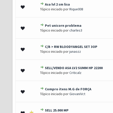
Asa lvl 2 sm lisa
) - 3.5 de 5 em média
1
2
3
4
5
Tópico iniciado por
Rique008
Pet unicorn problema
) - 3 de 5 em média
1
2
3
4
5
Tópico iniciado por
charles3
C/B > RW BLOODYANGEL SET 3OP
) - 3 de 5 em média
1
2
3
4
5
Tópico iniciado por
junaozz
SELL/VENDO ASA LV2 SUMM HP 22200
 1.5 de 5 em média
1
2
3
4
5
Tópico iniciado por
Criticalz
Compro itens M.G de FORÇA
) - 3 de 5 em média
1
2
3
4
5
Tópico iniciado por
GiovaniVct
SELL 25.000 MP
- 2 de 5 em média
1
2
3
4
5