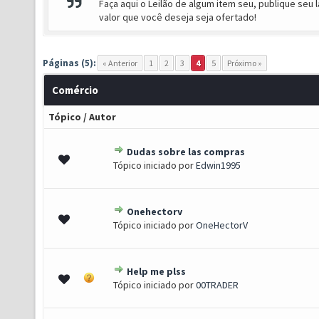
Faça aqui o Leilão de algum item seu, publique seu l
valor que você deseja seja ofertado!
Páginas (5):
« Anterior
1
2
3
4
5
Próximo »
Comércio
Tópico
/
Autor
Dudas sobre las compras
 - 2.5 de 5 em média
1
2
3
4
5
Tópico iniciado por
Edwin1995
Onehectorv
0 de 5 em média
1
2
3
4
5
Tópico iniciado por
OneHectorV
Help me plss
 - 2.5 de 5 em média
1
2
3
4
5
Tópico iniciado por
00TRADER