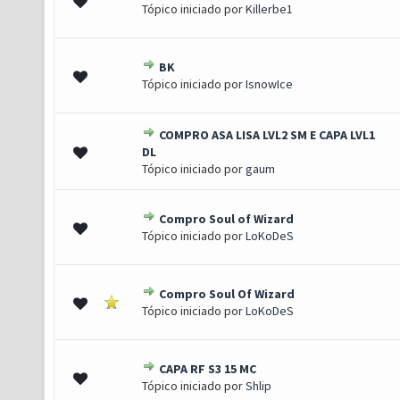
 1 de 5 em média
1
2
3
4
5
Tópico iniciado por
Killerbe1
BK
s) - 4 de 5 em média
1
2
3
4
5
Tópico iniciado por
IsnowIce
COMPRO ASA LISA LVL2 SM E CAPA LVL1
- 2.67 de 5 em média
1
2
3
4
5
DL
Tópico iniciado por
gaum
Compro Soul of Wizard
(s) - 5 de 5 em média
1
2
3
4
5
Tópico iniciado por
LoKoDeS
Compro Soul Of Wizard
0 de 5 em média
1
2
3
4
5
Tópico iniciado por
LoKoDeS
CAPA RF S3 15 MC
0 de 5 em média
1
2
3
4
5
Tópico iniciado por
Shlip