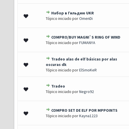
Набор в Гильдию UKR
0 de 5 em média
1
2
3
4
5
Tópico iniciado por
OmenDi
COMPRO/BUY MAGNI`S RING OF WIND
- 2 de 5 em média
1
2
3
4
5
Tópico iniciado por
FUMANYA
Tradeo alas de elf básicas por alas
0 de 5 em média
1
2
3
4
5
oscuras dk
Tópico iniciado por
ElSmoKeR
Tradeo
0 de 5 em média
1
2
3
4
5
Tópico iniciado por
Negro92
COMPRO SET DE ELF POR MPPOINTS
) - 3.5 de 5 em média
1
2
3
4
5
Tópico iniciado por
Kayna1223