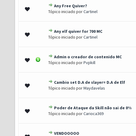
Any Free Quiver?
0 de 5 em média
1
2
3
4
5
Tópico iniciado por
Cartinel
Any elf quiver for 700 MC
) - 3 de 5 em média
1
2
3
4
5
Tópico iniciado por
Cartinel
Admin o creador de contenido MC
) - 3 de 5 em média
1
2
3
4
5
Tópico iniciado por
Pvpkill
Cambio set D.A de slayer= D.A de Elf
 1 de 5 em média
1
2
3
4
5
Tópico iniciado por
Maydavelas
Poder de Ataque da Skill não sai de 0%
0 de 5 em média
1
2
3
4
5
Tópico iniciado por
Carioca369
VENDOOOOO