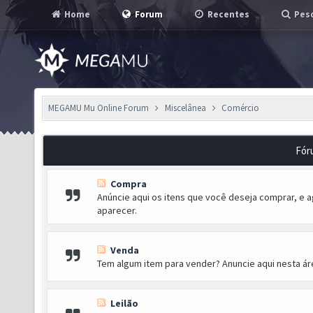
Home
Forum
Recentes
Pesq
MEGAMU Mu Online Forum
Miscelânea
Comércio
Fór
Compra
Anúncie aqui os itens que você deseja comprar, e
aparecer.
Venda
Tem algum item para vender? Anuncie aqui nesta áre
Leilão