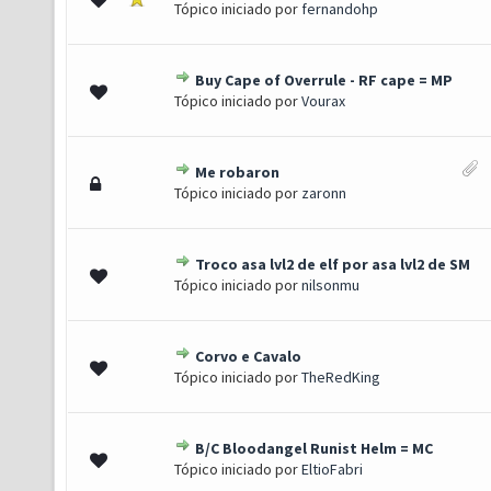
Tópico iniciado por
fernandohp
Buy Cape of Overrule - RF cape = MP
- 2 de 5 em média
1
2
3
4
5
Tópico iniciado por
Vourax
Me robaron
 - 3.4 de 5 em média
1
2
3
4
5
Tópico iniciado por
zaronn
Troco asa lvl2 de elf por asa lvl2 de SM
) - 3 de 5 em média
1
2
3
4
5
Tópico iniciado por
nilsonmu
Corvo e Cavalo
 1.67 de 5 em média
1
2
3
4
5
Tópico iniciado por
TheRedKing
B/C Bloodangel Runist Helm = MC
0 de 5 em média
1
2
3
4
5
Tópico iniciado por
EltioFabri