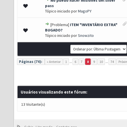
No puedo hacer misiones del silver
 0 de 5 em média
1
2
3
4
5
pass
Tópico iniciado por
MagoPY
[Problema]
ITEM "INVENTÁRIO EXTRA"
 0 de 5 em média
1
2
3
4
5
BUGADO?
Tópico iniciado por
Snowzito
Páginas (74):
« Anterior
1
...
6
7
8
9
10
...
74
Próxi
Usuários visualizando este fórum:
13 Visitante(s)