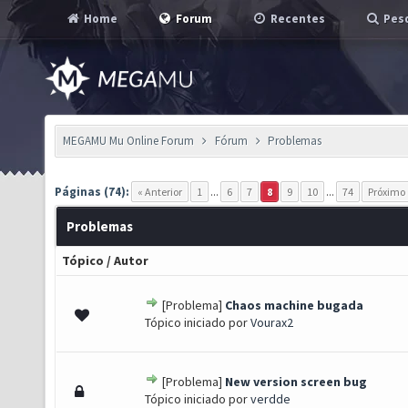
Home
Forum
Recentes
Pesq
MEGAMU Mu Online Forum
Fórum
Problemas
Páginas (74):
« Anterior
1
...
6
7
8
9
10
...
74
Próximo 
Problemas
Tópico
/
Autor
[Problema]
Chaos machine bugada
 0 de 5 em média
1
2
3
4
5
Tópico iniciado por
Vourax2
[Problema]
New version screen bug
 0 de 5 em média
1
2
3
4
5
Tópico iniciado por
verdde