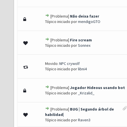
[Problema]
Não deixa fazer
 0 de 5 em média
1
2
3
4
5
Tópico iniciado por
mendigoGTO
[Problema]
Fire scream
 0 de 5 em média
1
2
3
4
5
Tópico iniciado por
Sonnex
Movido:
NPC crywolf
Tópico iniciado por
libni4
[Problema]
Jogador Hideous usando bot
 0 de 5 em média
1
2
3
4
5
Tópico iniciado por
_Krizalid_
[Problema]
BUG | Segundo árbol de
 0 de 5 em média
1
2
3
4
5
habilidad|
Tópico iniciado por
Raven3