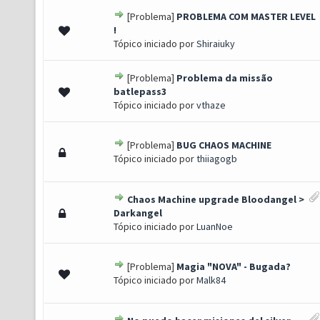
[Problema]
PROBLEMA COM MASTER LEVEL
 0 de 5 em média
1
2
3
4
5
!
Tópico iniciado por
Shiraiuky
[Problema]
Problema da missão
 0 de 5 em média
1
2
3
4
5
batlepass3
Tópico iniciado por
vthaze
[Problema]
BUG CHAOS MACHINE
 0 de 5 em média
1
2
3
4
5
Tópico iniciado por
thiiagogb
Chaos Machine upgrade Bloodangel >
 0 de 5 em média
1
2
3
4
5
Darkangel
Tópico iniciado por
LuanNoe
[Problema]
Magia "NOVA" - Bugada?
 0 de 5 em média
1
2
3
4
5
Tópico iniciado por
Malk84