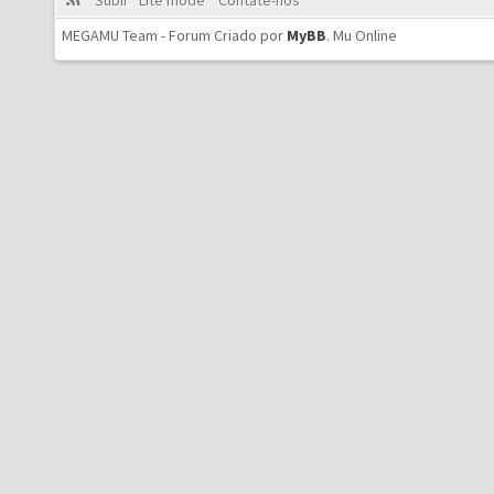
Subir
Lite mode
Contate-nos
MEGAMU Team - Forum Criado por
MyBB
.
Mu Online