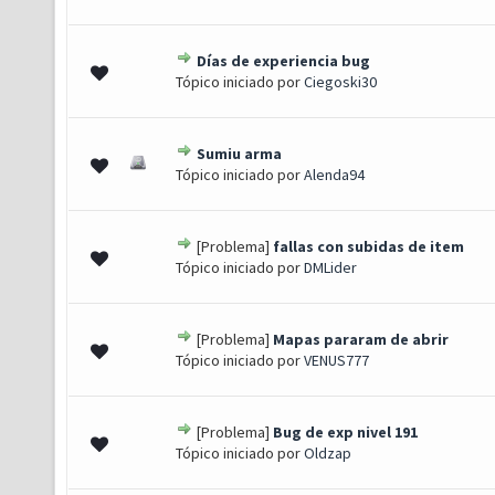
Días de experiencia bug
 0 de 5 em média
1
2
3
4
5
Tópico iniciado por
Ciegoski30
Sumiu arma
 0 de 5 em média
1
2
3
4
5
Tópico iniciado por
Alenda94
[Problema]
fallas con subidas de item
 0 de 5 em média
1
2
3
4
5
Tópico iniciado por
DMLider
[Problema]
Mapas pararam de abrir
 0 de 5 em média
1
2
3
4
5
Tópico iniciado por
VENUS777
[Problema]
Bug de exp nivel 191
 0 de 5 em média
1
2
3
4
5
Tópico iniciado por
Oldzap