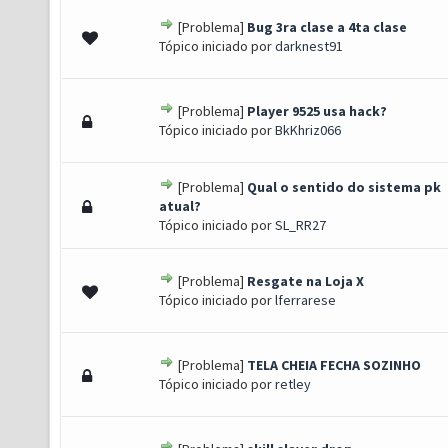
[Problema]
Bug 3ra clase a 4ta clase
 0 de 5 em média
1
2
3
4
5
Tópico iniciado por
darknest91
[Problema]
Player 9525 usa hack?
 0 de 5 em média
1
2
3
4
5
Tópico iniciado por
BkKhriz066
[Problema]
Qual o sentido do sistema pk
 0 de 5 em média
1
2
3
4
5
atual?
Tópico iniciado por
SL_RR27
[Problema]
Resgate na Loja X
 0 de 5 em média
1
2
3
4
5
Tópico iniciado por
lferrarese
[Problema]
TELA CHEIA FECHA SOZINHO
 0 de 5 em média
1
2
3
4
5
Tópico iniciado por
retley