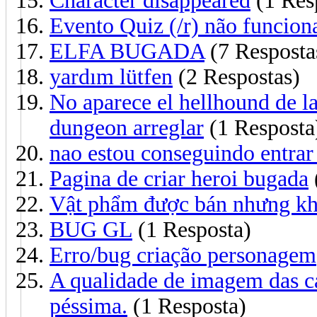
Character disappeared
(1 Res
Evento Quiz (/r) não funcion
ELFA BUGADA
(7 Resposta
yardım lütfen
(2 Respostas)
No aparece el hellhound de l
dungeon arreglar
(1 Resposta
nao estou conseguindo entra
Pagina de criar heroi bugada
Vật phẩm được bán nhưng k
BUG GL
(1 Resposta)
Erro/bug criação personagem
A qualidade de imagem das 
péssima.
(1 Resposta)