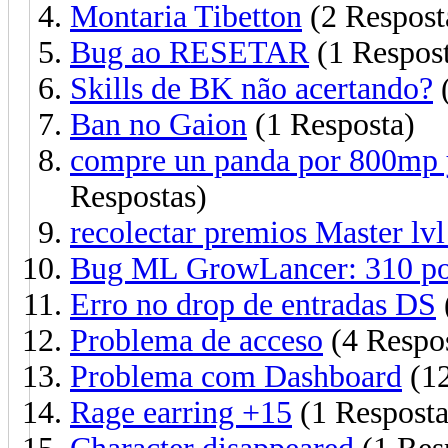
Montaria Tibetton
(2 Respost
Bug ao RESETAR
(1 Respos
Skills de BK não acertando?
(
Ban no Gaion
(1 Resposta)
compre un panda por 800mp y
Respostas)
recolectar premios Master lvl
Bug ML GrowLancer: 310 po
Erro no drop de entradas DS
Problema de acceso
(4 Respos
Problema com Dashboard
(12
Rage earring +15
(1 Resposta