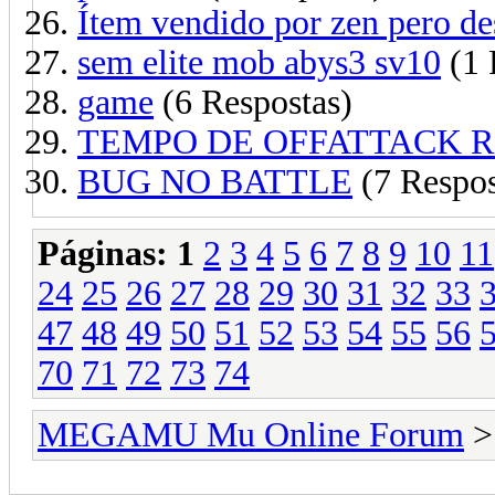
Ítem vendido por zen pero d
sem elite mob abys3 sv10
(1 
game
(6 Respostas)
TEMPO DE OFFATTACK R
BUG NO BATTLE
(7 Respos
Páginas:
1
2
3
4
5
6
7
8
9
10
11
24
25
26
27
28
29
30
31
32
33
47
48
49
50
51
52
53
54
55
56
70
71
72
73
74
MEGAMU Mu Online Forum