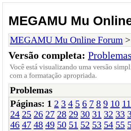
MEGAMU Mu Online
MEGAMU Mu Online Forum
Versão completa:
Problema
Você está visualizando uma versão simpl
com a formatação apropriada.
Problemas
Páginas:
1
2
3
4
5
6
7
8
9
10
11
24
25
26
27
28
29
30
31
32
33
46
47
48
49
50
51
52
53
54
55