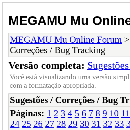
MEGAMU Mu Online
MEGAMU Mu Online Forum
Correções / Bug Tracking
Versão completa:
Sugestões
Você está visualizando uma versão simpl
com a formatação apropriada.
Sugestões / Correções / Bug T
Páginas:
1
2
3
4
5
6
7
8
9
10
11
24
25
26
27
28
29
30
31
32
33