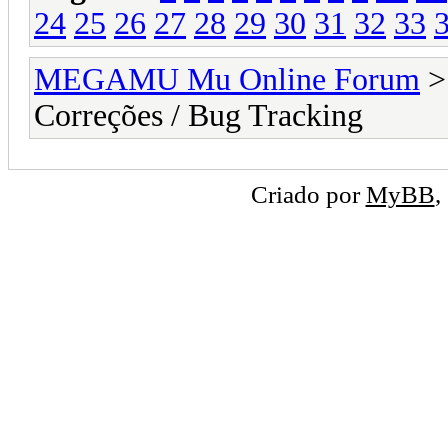
24
25
26
27
28
29
30
31
32
33
MEGAMU Mu Online Forum
Correções / Bug Tracking
Criado por
MyBB
,