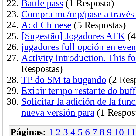
Battle pass
(1 Resposta)
Compra mc/mp/pase a través d
Add Chinese
(5 Respostas)
[Sugestão] Jogadores AFK
(4
jugadores full opción en even
Activity introduction. This fo
Respostas)
TP do SM ta bugando
(2 Resp
Exibir tempo restante do buff
Solicitar la adición de la fun
nueva versión para
(1 Respos
Páginas:
1
2
3
4
5
6
7
8
9
10
11