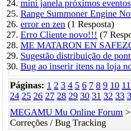
mini janela próximos eventos
Range Summoner Engine No
error en zen
(1 Resposta)
Erro Cliente novo!!!
(7 Respo
ME MATARON EN SAFEZ
Sugestão distribuição de po
Bug ao inserir itens na loja n
Páginas:
1
2
3
4
5
6
7
8
9
10
11
24
25
26
27
28
29
30
31
32
33
MEGAMU Mu Online Forum
Correções / Bug Tracking