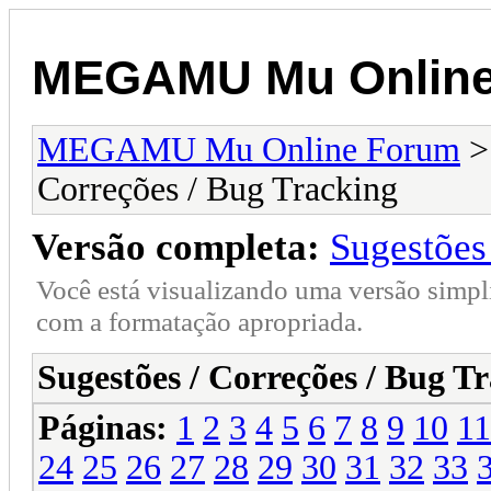
MEGAMU Mu Online
MEGAMU Mu Online Forum
Correções / Bug Tracking
Versão completa:
Sugestões
Você está visualizando uma versão simpl
com a formatação apropriada.
Sugestões / Correções / Bug T
Páginas:
1
2
3
4
5
6
7
8
9
10
11
24
25
26
27
28
29
30
31
32
33