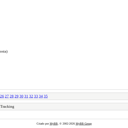
osta)
26
27
28
29
30
31
32
33
34
35
 Tracking
Criado por
MyBB
, © 2002-2026
MyBB Group