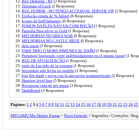
Bug Darkside - RF
(2 Respostas)
Talisman of Luck
(2 Respostas)
BUG FENRIR - NO TENGO ACCESO AL SERVER VIP
(2 Respostas)
Exibição errada de % Adniel
(6 Respostas)
Ícones de buff faltantes.
(0 Respostas)
POSION DA ELFA NÃO SAI COM POÇÃO
(1 Resposta)
Pantalla Pass silver ni Gold
(1 Resposta)
MELHORIAS NO ARKA WAR
(0 Respostas)
MELHORIAS NO CASTLE SIEGE
(0 Respostas)
skip quest
(3 Respostas)
FAKE DMG O MOBS INMUNES AL DAÑO
(1 Resposta)
Personaje bugueado corre indefinidamente en el mismo lugar!
(1 Resp
BUG DE ATUALIZAÇÃO
(1 Resposta)
print de Las info de la ventana
(1 Resposta)
Inventário não fecha no mobile
(2 Respostas)
bug fire slash y nova con la apicacion resmasterizado
(2 Respostas)
Hunting level bug
(5 Respostas)
Recuperar vida de pet muun
(3 Respostas)
DashBoard
(3 Respostas)
Páginas:
1
2
3
4
5
6
7
8
9
10
11
12
13
14
15
16
17
18
19
20
21
22
23
24
25
MEGAMU Mu Online Forum
>
Nova Geração
> Sugestões / Correções / Bug