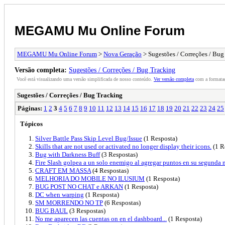
MEGAMU Mu Online Forum
MEGAMU Mu Online Forum
>
Nova Geração
> Sugestões / Correções / Bug
Versão completa:
Sugestões / Correções / Bug Tracking
Você está visualizando uma versão simplificada de nosso conteúdo.
Ver versão completa
com a formataç
Sugestões / Correções / Bug Tracking
Páginas:
1
2
3
4
5
6
7
8
9
10
11
12
13
14
15
16
17
18
19
20
21
22
23
24
25
Tópicos
Silver Battle Pass Skip Level Bug/Issue
(1 Resposta)
Skills that are not used or activated no longer display their icons.
(1 R
Bug with Darkness Buff
(3 Respostas)
Fire Slash golpea a un solo enemigo al agregar puntos en su segunda 
CRAFT EM MASSA
(4 Respostas)
MELHORIA DO MOBILE NO ILUSIUM
(1 Resposta)
BUG POST NO CHAT e ARKAN
(1 Resposta)
DC when warping
(1 Resposta)
SM MORRENDO NO TP
(6 Respostas)
BUG BAUL
(3 Respostas)
No me aparecen las cuentas on en el dashboard...
(1 Resposta)