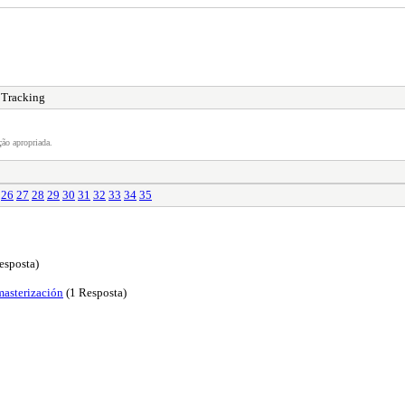
 Tracking
ão apropriada.
26
27
28
29
30
31
32
33
34
35
esposta)
masterización
(1 Resposta)