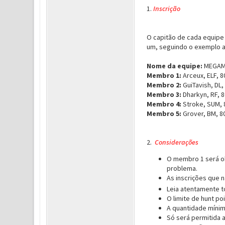
1.
Inscrição
O capitão de cada equipe 
um, seguindo o exemplo a
Nome da equipe:
MEGA
Membro 1:
Arceux, ELF, 8
Membro 2:
GuiTavish, DL,
Membro 3:
Dharkyn, RF, 8
Membro 4:
Stroke, SUM, 
Membro 5:
Grover, BM, 80
2.
Considerações
O membro 1 será ob
problema.
As inscrições que 
Leia atentamente t
O limite de hunt p
A quantidade mínim
Só será permitida 