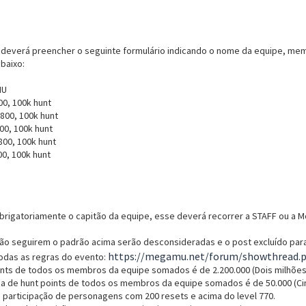
deverá preencher o seguinte formulário indicando o nome da equipe, memb
baixo:
MU
00, 100k hunt
 800, 100k hunt
00, 100k hunt
800, 100k hunt
0, 100k hunt
rigatoriamente o capitão da equipe, esse deverá recorrer a STAFF ou a Mo
não seguirem o padrão acima serão desconsideradas e o post excluído par
https://megamu.net/forum/showthread.p
odas as regras do evento:
oints de todos os membros da equipe somados é de 2.200.000 (Dois milhões
a de hunt points de todos os membros da equipe somados é de 50.000 (Cin
a participação de personagens com 200 resets e acima do level 770.