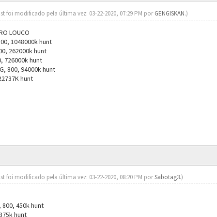
st foi modificado pela última vez: 03-22-2020, 07:29 PM por
GENGISKAN
.)
RRO LOUCO
800, 1048000k hunt
800, 262000k hunt
, 726000k hunt
, 800, 94000k hunt
22737K hunt
st foi modificado pela última vez: 03-22-2020, 08:20 PM por
Sabotag3
.)
800, 450k hunt
375k hunt