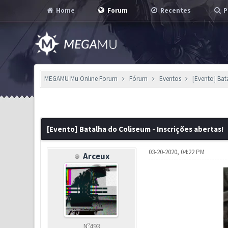
Home
Forum
Recentes
P
MEGAMU Mu Online Forum
Fórum
Eventos
[Evento] Bat
1 Voto(s) - 2 em Média
1
2
3
4
5
[Evento] Batalha do Coliseum - Inscrições abertas!
03-20-2020, 04:22 PM
Arceux
Nº493