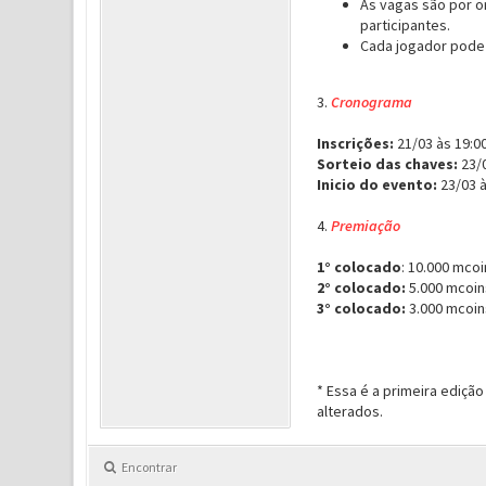
As vagas são por o
participantes.
Cada jogador pode
3.
Cronograma
Inscrições:
21/03 às 19:00
Sorteio das chaves:
23/0
Inicio do evento:
23/03 à
4.
Premiação
1° colocado
: 10.000 mco
2° colocado:
5.000 mcoins
3° colocado:
3.000 mcoin
* Essa é a primeira ediçã
alterados.
Encontrar