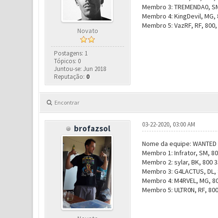
Membro 3: TREMENDA0, SM,
Membro 4: KingDevil, MG, 
Membro 5: VazRF, RF, 800,
Novato
Postagens: 1
Tópicos: 0
Juntou-se: Jun 2018
Reputação:
0
Encontrar
03-22-2020, 03:00 AM
brofazsol
Nome da equipe: WANTED
Membro 1: Infrator, SM, 80
Membro 2: sylar, BK, 800 
Membro 3: G4LACTUS, DL, 
Membro 4: M4RVEL, MG, 8
Membro 5: ULTR0N, RF, 800