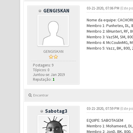
03-21-2020, 07:06 PM
(Este po
GENGISKAN
Nome da equipe: CACHO
Membro 1: Punhetex, DL, 
Membro 2: IilHunterI, RF, 
Membro 3: VazSM, SM, 800
Membro 4: McCoulinMG, MG
Membro 5: Vazz, BK, 800, 
GENGISKAN
Postagens: 9
Tópicos: 0
Juntou-se: Jan 2019
Reputação:
1
Encontrar
03-21-2020, 07:59 PM
(Este po
Sabotag3
EQUIPE: SABOTAGEM
Membro 1: Mohameed, DL, 
Membro 2: JonD, BK, 800, 