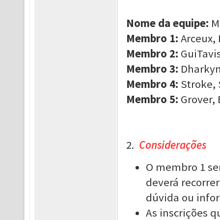
Nome da equipe:
M
Membro 1:
Arceux, 
Membro 2:
GuiTavis
Membro 3:
Dharkyn,
Membro 4:
Stroke, 
Membro 5:
Grover, 
2.
Considerações
O membro 1 ser
deverá recorrer
dúvida ou info
As inscrições 