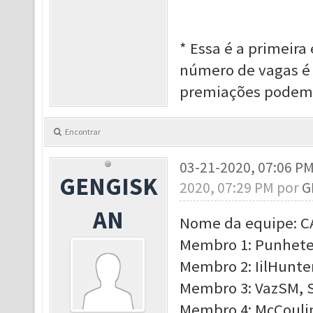
* Essa é a primeira
número de vagas é 
premiações podem 
Encontrar
03-21-2020, 07:06 P
GENGISK
2020, 07:29 PM por
G
AN
Nome da equipe: 
Membro 1: Punhetex
Membro 2: IilHunter
Membro 3: VazSM, S
Membro 4: McCoulin