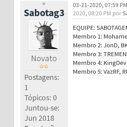
03-21-2020, 07:59 P
Sabotag3
2020, 08:20 PM por
S
EQUIPE: SABOTAGE
Membro 1: Mohamee
Membro 2: JonD, BK
Membro 3: TREMEND
Novato
Membro 4: KingDevi
Membro 5: VazRF, RF
Postagens:
1
Tópicos: 0
Juntou-se:
Jun 2018