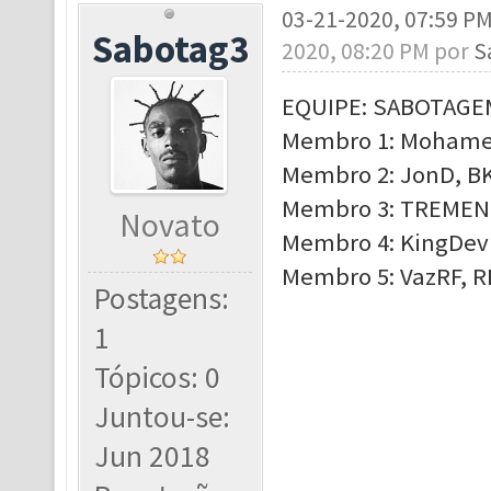
03-21-2020, 07:59 P
Sabotag3
2020, 08:20 PM por
S
EQUIPE: SABOTAGE
Membro 1: Mohamee
Membro 2: JonD, BK
Membro 3: TREMEND
Novato
Membro 4: KingDevi
Membro 5: VazRF, RF
Postagens:
1
Tópicos: 0
Juntou-se:
Jun 2018