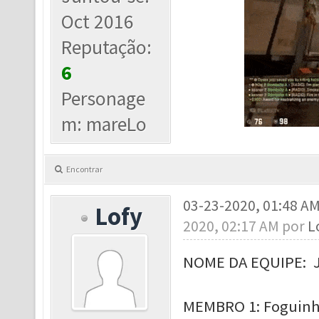
Oct 2016
Reputação:
6
Personage
m: mareLo
Encontrar
03-23-2020, 01:48 A
Lofy
2020, 02:17 AM por
L
NOME DA EQUIPE:
MEMBRO 1: Foguinho