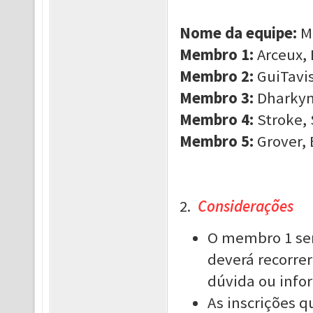
Nome da equipe:
M
Membro 1:
Arceux, 
Membro 2:
GuiTavis
Membro 3:
Dharkyn,
Membro 4:
Stroke, 
Membro 5:
Grover, 
2.
Considerações
O membro 1 ser
deverá recorrer
dúvida ou info
As inscrições 