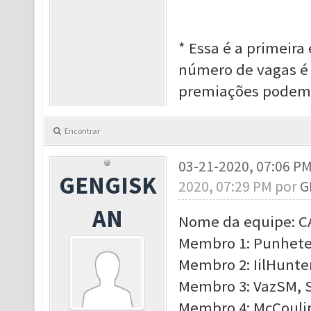
* Essa é a primeira
número de vagas é 
premiações podem 
Encontrar
03-21-2020, 07:06 P
GENGISK
2020, 07:29 PM por
G
AN
Nome da equipe: 
Membro 1: Punhetex
Membro 2: IilHunter
Membro 3: VazSM, S
Membro 4: McCoulin