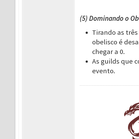
(5) Dominando o Ob
Tirando as trê
obelisco é des
chegar a 0.
As guilds que 
evento.