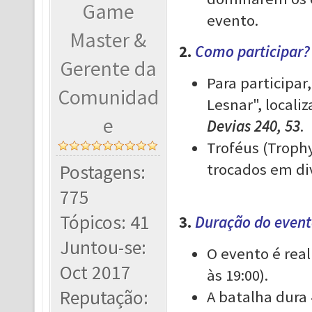
Game
evento.
Master &
2.
Como participar?
Gerente da
Para participar
Comunidad
Lesnar", local
e
Devias 240, 53
.
Troféus (Troph
trocados em div
Postagens:
775
Tópicos: 41
3.
Duração do event
Juntou-se:
O evento é rea
Oct 2017
às 19:00).
Reputação:
A batalha dura 