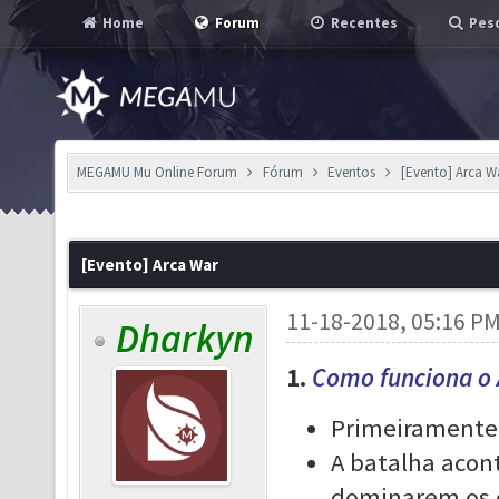
Home
Forum
Recentes
Pesq
MEGAMU Mu Online Forum
Fórum
Eventos
[Evento] Arca W
[Evento] Arca War
11-18-2018, 05:16 P
Dharkyn
1.
Como funciona o 
Primeiramente 
A batalha acon
dominarem os 