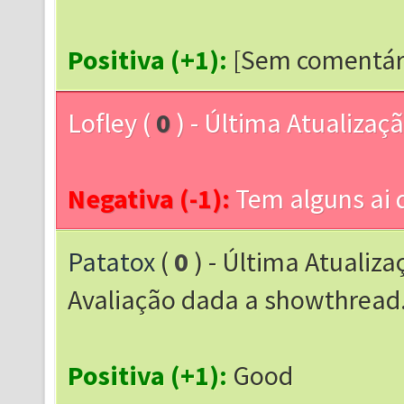
Positiva (+1):
[Sem comentár
Lofley
(
0
) - Última Atualizaç
Negativa (-1):
Tem alguns ai 
Patatox
(
0
) - Última Atualiza
Avaliação dada a showthrea
Positiva (+1):
Good