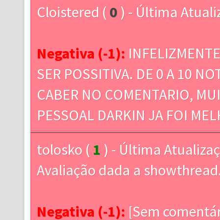
Cloistered
(
0
) - Última Atual
Negativa (-1):
INFELIZMENTE
SER POSSITIVA. DE 0 A 10 NO
CABER NO COMENTARIO, MUI
PESSOAL DARKIN JA FOI MEL
tolosko
(
1
) - Última Atualiza
Avaliação dada a showthrea
Negativa (-1):
[Sem comentár