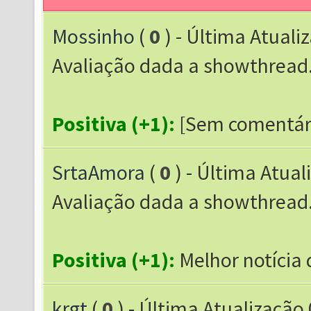
Mossinho
(
0
) - Última Atuali
Avaliação dada a showthrea
Positiva (+1):
[Sem comentár
SrtaAmora
(
0
) - Última Atual
Avaliação dada a showthrea
Positiva (+1):
Melhor notícia
krgt
(
0
) - Última Atualização