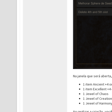
Na janela que será aberta,
1 item Ancient +4 o
1 item Excellent +4
1 Jewel of Chaos
1 Jewel of Creation
1 Jewel of Harmon
Ao realizar a criação, vo