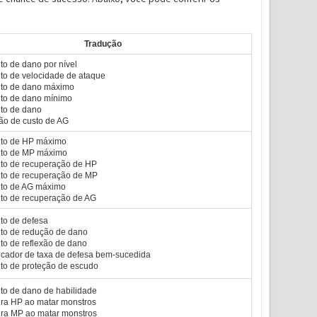
Tradução
o de dano por nível
o de velocidade de ataque
to de dano máximo
o de dano mínimo
to de dano
o de custo de AG
to de HP máximo
to de MP máximo
o de recuperação de HP
o de recuperação de MP
to de AG máximo
o de recuperação de AG
o de defesa
o de redução de dano
o de reflexão de dano
licador de taxa de defesa bem-sucedida
o de proteção de escudo
o de dano de habilidade
ra HP ao matar monstros
ra MP ao matar monstros