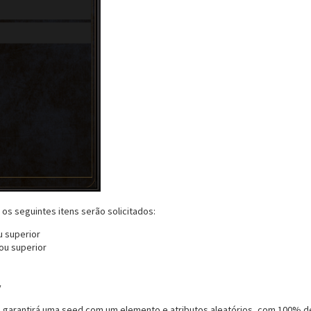
 os seguintes itens serão solicitados:
u superior
 ou superior
y
cê garantirá uma seed com um elemento e atributos aleatórios, com 100% d