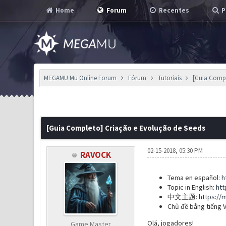
Home
Forum
Recentes
P
MEGAMU Mu Online Forum
Fórum
Tutoriais
[Guia Compl
21 Voto(s) - 3.71 em Média
1
2
3
4
5
[Guia Completo] Criação e Evolução de Seeds
02-15-2018, 05:30 PM
RAVOCK
Tema en español:
h
Topic in English:
htt
中文主题:
https://
Chủ đề bằng tiếng V
Olá, jogadores!
Game Master