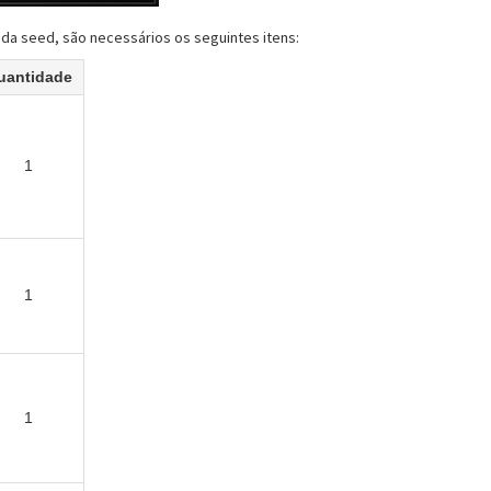
da seed, são necessários os seguintes itens:
uantidade
1
1
1