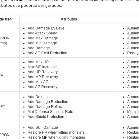
ributos que poderão ser gerados.
 de uso
Atributos
Add Damage By Level
Aument
Add Attack Speed
Aument
APON
Add Max Damage
Aumen
rma)
Add Min Damage
Aument
Add Damage
Aumen
Add AG Cost Reduction
Reduçã
Add Max HP
Aumen
Max MP Increase
Aumen
Add HP Recovery
Aument
SET
Add MP Recovery
Aument
Add Max AG
Aumen
Add AG Recovery
Aument
Add Defense
Aument
Add Damage Reduction
Aument
SET
Add Damage Reflect
Aument
Mul Defense Success Rate
Multip
Add Shield Protection
Aument
Add Skill Damage
Aument
Restore HP when killing monsters
Restau
APON
Restore MP when killing monsters
Restau