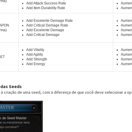
rma)
Add Attack Success Rate
Aument
Add Item Durability Rate
Aument
Add Excelente Demage Rate
Aument
APON
Add Critical Demage Rate
Aument
rma)
Add Excelente Demage
Aument
Add Critical Demage
Aument
Add Vitality
Aument
Add Agility
Aument
SET
Add Strength
Aument
Add Energy
Aument
 das Seeds
à criação de uma seed, com a diferença de que você deve selecionar a o