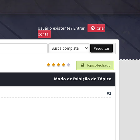
Usuário existente?
Entrar
Criar
conta
Tópico fechado
Modo de Exibição de Tópico
#1