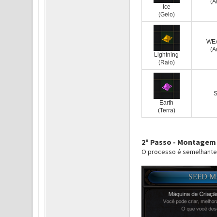
(A
Ice
(Gelo)
WE
(A
Lightning
(Raio)
Earth
(Terra)
2º Passo - Montagem
O processo é semelhante 