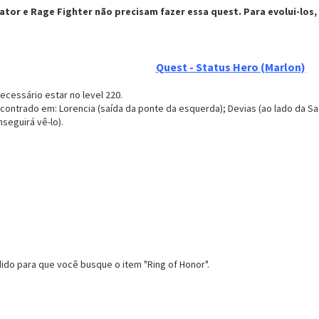
tor e Rage Fighter não precisam fazer essa quest. Para evolui-los, ba
Quest - Status Hero (Marlon)
ecessário estar no level 220.
ontrado em: Lorencia (saída da ponte da esquerda); Devias (ao lado da Sa
seguirá vê-lo).
dido para que você busque o item "Ring of Honor".