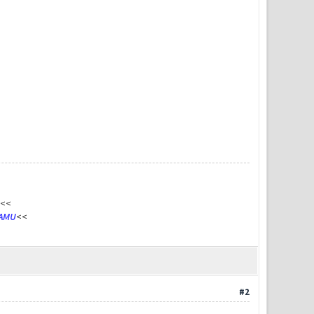
<<
AMU
<<
#2