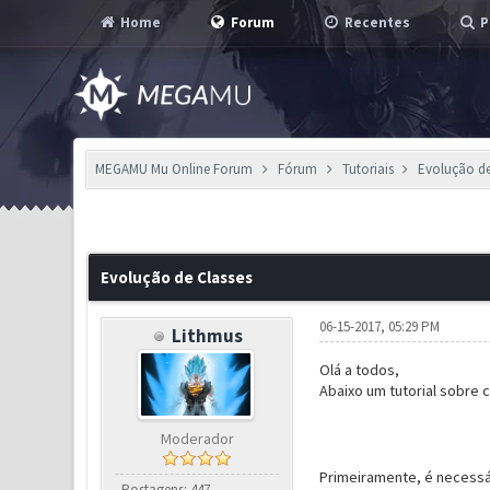
Home
Forum
Recentes
P
MEGAMU Mu Online Forum
Fórum
Tutoriais
Evolução de
11 Voto(s) - 3.27 em Média
1
2
3
4
5
Evolução de Classes
06-15-2017, 05:29 PM
Lithmus
Olá a todos,
Abaixo um tutorial sobre 
Moderador
Primeiramente, é necessár
Postagens: 447