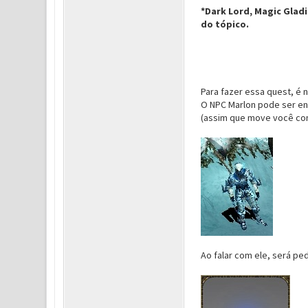
*Dark Lord, Magic Gladia
do tópico.
Para fazer essa quest, é n
O NPC Marlon pode ser enc
(assim que move você con
Ao falar com ele, será pe