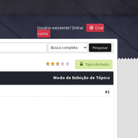
Usuário existente?
Entrar
Criar
conta
Tópico fechado
Modo de Exibição de Tópico
#1