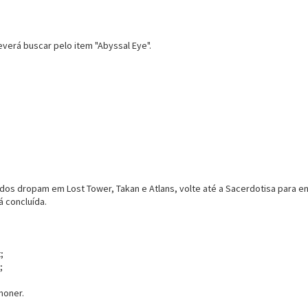
verá buscar pelo item "Abyssal Eye".
dos dropam em Lost Tower, Takan e Atlans, volte até a Sacerdotisa para en
á concluída.
;
;
oner.