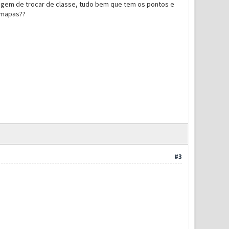
tagem de trocar de classe, tudo bem que tem os pontos e
s mapas??
#3
d