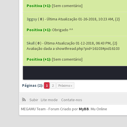
Positiva (+1):
[Sem comentário]
3ggsy
(
0
) - Última Atualização 01-26-2018, 10:23 AM, {2}
Positiva (+1):
Obrigado ^^
Skull
(
0
) - Última Atualização 01-12-2018, 06:43 PM, {2}
Avaliação dada a showthread.php?pid=16103#pid16103
Positiva (+1):
[Sem comentário]
Páginas (2):
1
2
Próximo »
Subir
Lite mode
Contate-nos
MEGAMU Team - Forum Criado por
MyBB
.
Mu Online