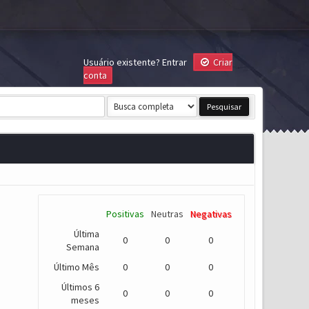
Usuário existente?
Entrar
Criar
conta
Positivas
Neutras
Negativas
Última
0
0
0
Semana
Último Mês
0
0
0
Últimos 6
0
0
0
meses