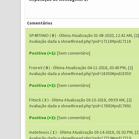
Comentários
SP4RTANO
(
0
) - Última Atualização 01-08-2020, 12:42 AM, {2
Avaliação dada a showthread.php?pid=17118#pid17118
Positiva (+1):
[Sem comentário]
FreireV
(
0
) - Última Atualização 04-11-2018, 03:40 PM, {2}
Avaliação dada a showthread.php?pid=18350#pid18350
Positiva (+1):
[Sem comentário]
Fitnick
(
3
) - Última Atualização 03-15-2018, 09:59 AM, {2}
Avaliação dada a showthread.php?pid=17692#pid17692
Positiva (+1):
[Sem comentário]
mateteuss
(
1
) - Última Atualização 03-14-2018, 01:02 PM, {2
Avaliação dada a showthread.php?pid=17719#pid17719