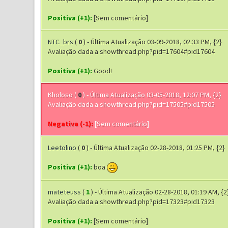
Positiva (+1):
[Sem comentário]
NTC_brs
(
0
) - Última Atualização 03-09-2018, 02:33 PM, {2}
Avaliação dada a showthread.php?pid=17604#pid17604
Positiva (+1):
Good!
Kholoso
(
0
) - Última Atualização 03-05-2018, 12:07 PM, {2}
Avaliação dada a showthread.php?pid=17505#pid17505
Negativa (-1):
[Sem comentário]
Leetolino
(
0
) - Última Atualização 02-28-2018, 01:25 PM, {2}
Positiva (+1):
boa
mateteuss
(
1
) - Última Atualização 02-28-2018, 01:19 AM, {2
Avaliação dada a showthread.php?pid=17323#pid17323
Positiva (+1):
[Sem comentário]