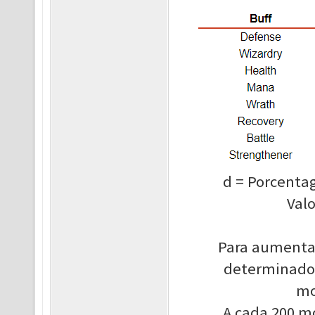
d = Porcenta
Val
Para aumenta
determinado 
mo
A cada 200 mo