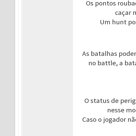
Os pontos roubad
caçar 
Um hunt poi
As batalhas pode
no battle, a ba
O status de peri
nesse mom
Caso o jogador n