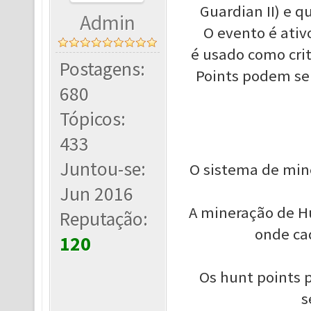
Guardian II) e 
Admin
O evento é ati
é usado como cri
Postagens:
Points podem ser
680
Tópicos:
433
Juntou-se:
O sistema de mine
Jun 2016
A mineração de Hu
Reputação:
onde ca
120
Os hunt points
s