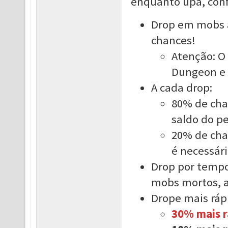
enquanto upa, conf
Drop em mobs a
chances!
Atenção: O
Dungeon e 
A cada drop:
80% de chan
saldo do p
20% de chan
é necessári
Drop por temp
mobs mortos, a
Drope mais rá
30% mais r