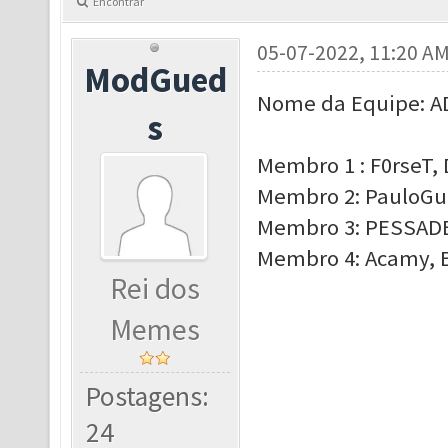
Encontrar
05-07-2022, 11:20 A
ModGued
Nome da Equipe: A
s
Membro 1 : F0rseT, 
Membro 2: PauloGue
Membro 3: PESSADEL
Membro 4: Acamy, El
Rei dos
Memes
Postagens:
24