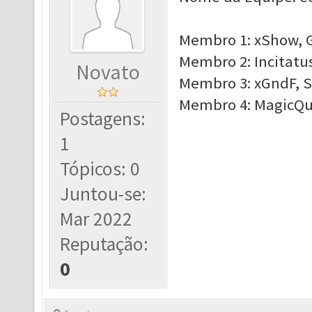
Membro 1: xShow, G
Membro 2: Incitatus
Novato
Membro 3: xGndF, S
Membro 4: MagicQue
Postagens:
1
Tópicos: 0
Juntou-se:
Mar 2022
Reputação:
0