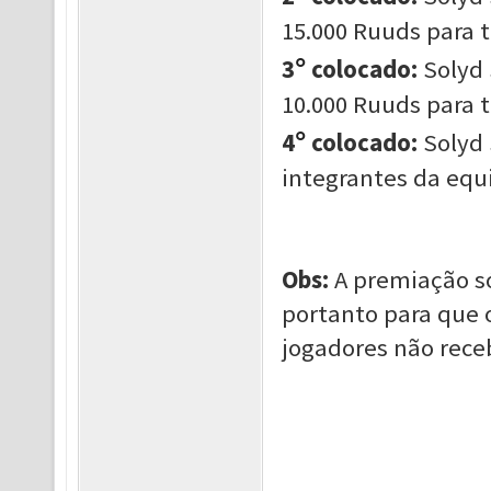
15.000 Ruuds para 
°
3
colocado:
Solyd 
10.000 Ruuds para 
°
4
colocado:
Solyd 
integrantes da equ
Obs:
A premiação só
portanto para que 
jogadores não rece