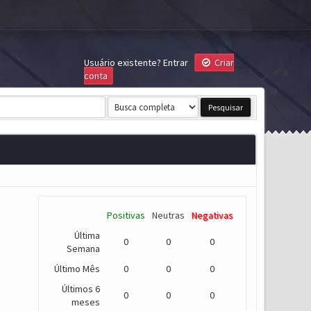
Usuário existente?
Entrar
Criar
conta
Positivas
Neutras
Negativas
Última
0
0
0
Semana
Último Mês
0
0
0
Últimos 6
0
0
0
meses