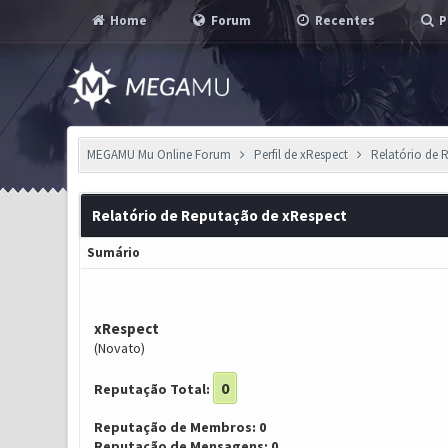
Home
Forum
Recentes
P
MEGAMU Mu Online Forum
Perfil de xRespect
Relatório de 
Relatório de Reputação de xRespect
Sumário
xRespect
(Novato)
0
Reputação Total:
Reputação de Membros: 0
Reputação de Mensagens: 0