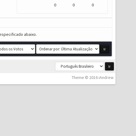
0
0
0
especificado abaixo.
Theme © 2016 iAndrew