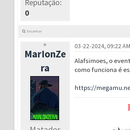
Reputação:
0
Encontrar
03-22-2024, 09:22 A
MarIonZe
Alafsimoes, o even
ra
como funciona é es
https://megamu.ne
Matador