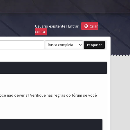
Usuário existente?
Entrar
Criar
conta
ocê não deveria? Verifique nas regras do fórum se você