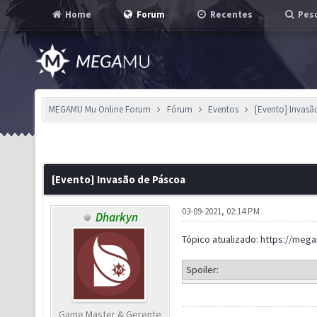
Home
Forum
Recentes
Pesq
MEGAMU Mu Online Forum
Fórum
Eventos
[Evento] Invasã
[Evento] Invasão de Páscoa
03-09-2021, 02:14 PM
Dharkyn
Tópico atualizado:
https://meg
Spoiler:
Game Master & Gerente