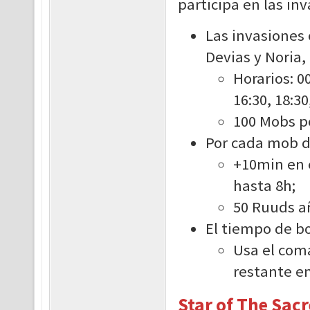
participa en las in
Las invasiones 
Devias y Noria,
Horarios: 00
16:30, 18:30
100 Mobs p
Por cada mob de
+10min en 
hasta 8h;
50 Ruuds a
El tiempo de b
Usa el com
restante en
Star of The Sacr