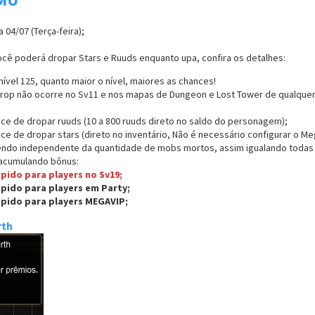
 04/07 (Terça-feira);
cê poderá dropar Stars e Ruuds enquanto upa, confira os detalhes:
ível 125, quanto maior o nível, maiores as chances!
rop não ocorre no Sv11 e nos mapas de Dungeon e Lost Tower de qualquer
e de dropar ruuds (10 a 800 ruuds direto no saldo do personagem);
e de dropar stars (direto no inventário, Não é necessário configurar o Me
ndo independente da quantidade de mobs mortos, assim igualando todas 
 acumulando bônus:
pido para players no Sv19;
pido para players em Party;
ápido para players MEGAVIP;
rth