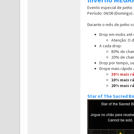
Evento especial de junho
Período: 04/06 (Domingo) a
Durante o mês de junho vo
Drop em mobs até n
Atenção: O d
A cada drop:
80% de chanc
20% de chanc
Drop por tempo, se
Drope mais rápido
30% mais rá
10% mais rá
20% mais r
Star of The Sacred Bi