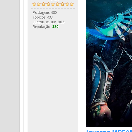
Postagens: 680
Tópicos: 433
Juntou-se: Jun 2016
Reputação:
120
Inverno MEGA