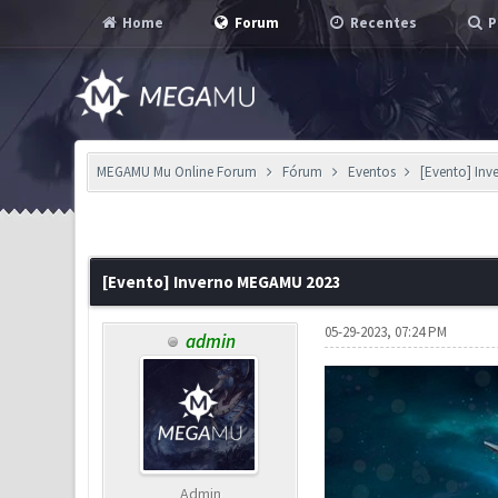
Home
Forum
Recentes
P
MEGAMU Mu Online Forum
Fórum
Eventos
[Evento] In
1 Voto(s) - 4 em Média
1
2
3
4
5
[Evento] Inverno MEGAMU 2023
05-29-2023, 07:24 PM
admin
Admin