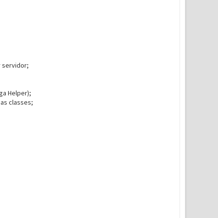
 servidor;
ga Helper);
as classes;