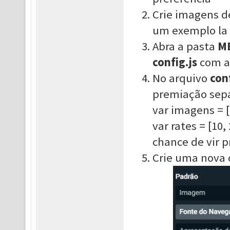
Crie imagens d
um exemplo la 
Abra a pasta
M
config.js
com al
No arquivo
conf
premiação sepa
var imagens = [
var rates = [10
chance de vir 
Crie uma nova 