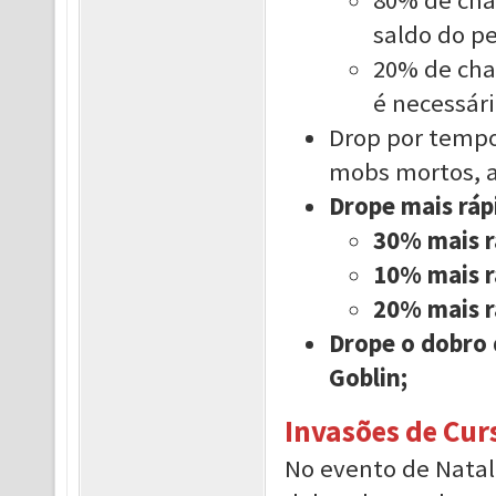
saldo do p
20% de chan
é necessári
Drop por temp
mobs mortos, a
Drope mais rá
30% mais r
10% mais r
20% mais r
Drope o dobro 
Goblin;
Invasões de Cur
No evento de Natal 