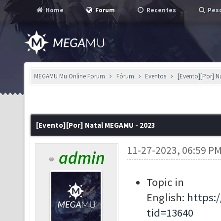
Home
Forum
Recentes
Pesq
MEGAMU Mu Online Forum
Fórum
Eventos
[Evento][Por] N
[Evento][Por] Natal MEGAMU - 2023
11-27-2023, 06:59 P
admin
Topic in
English:
https:
tid=13640