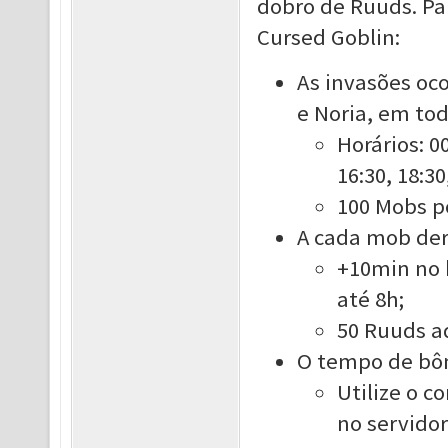
dobro de Ruuds. Par
Cursed Goblin:
As invasões oc
e Noria, em tod
Horários: 00
16:30, 18:30
100 Mobs p
A cada mob der
+10min no 
até 8h;
50 Ruuds a
O tempo de bôn
Utilize o 
no servidor