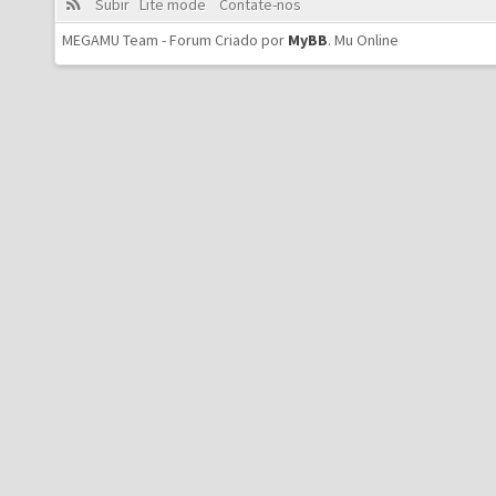
Subir
Lite mode
Contate-nos
MEGAMU Team - Forum Criado por
MyBB
.
Mu Online