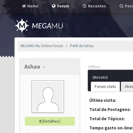
Home
Forum
Recentes
Pesq
MEGAMU Mu Online Forum
Perfil de Ashaa
Ashaa
Offline
(Novato)
Forum stats
Abo
Última visita:
Total de Postagens:
Total de Tópicos:
0
[
Detalhes
]
Tempo gasto on-line