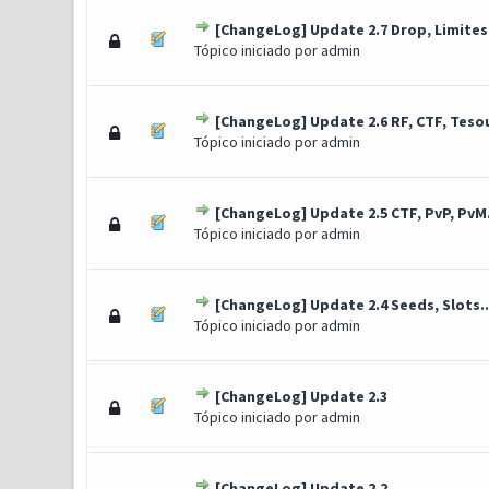
[ChangeLog] Update 2.7 Drop, Limites.
1 Voto(s) - 1 de 5 em média
1
2
3
4
5
Tópico iniciado por
admin
[ChangeLog] Update 2.6 RF, CTF, Tesou
0 Voto(s) - 0 de 5 em média
1
2
3
4
5
Tópico iniciado por
admin
[ChangeLog] Update 2.5 CTF, PvP, PvM.
0 Voto(s) - 0 de 5 em média
1
2
3
4
5
Tópico iniciado por
admin
[ChangeLog] Update 2.4 Seeds, Slots..
0 Voto(s) - 0 de 5 em média
1
2
3
4
5
Tópico iniciado por
admin
[ChangeLog] Update 2.3
0 Voto(s) - 0 de 5 em média
1
2
3
4
5
Tópico iniciado por
admin
[ChangeLog] Update 2.2