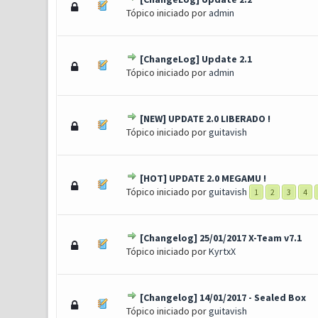
0 Voto(s) - 0 de 5 em média
1
2
3
4
5
Tópico iniciado por
admin
[ChangeLog] Update 2.1
0 Voto(s) - 0 de 5 em média
1
2
3
4
5
Tópico iniciado por
admin
[NEW] UPDATE 2.0 LIBERADO !
0 Voto(s) - 0 de 5 em média
1
2
3
4
5
Tópico iniciado por
guitavish
[HOT] UPDATE 2.0 MEGAMU !
0 Voto(s) - 0 de 5 em média
1
2
3
4
5
Tópico iniciado por
guitavish
1
2
3
4
[Changelog] 25/01/2017 X-Team v7.1
0 Voto(s) - 0 de 5 em média
1
2
3
4
5
Tópico iniciado por
KyrtxX
[Changelog] 14/01/2017 - Sealed Box
0 Voto(s) - 0 de 5 em média
1
2
3
4
5
Tópico iniciado por
guitavish