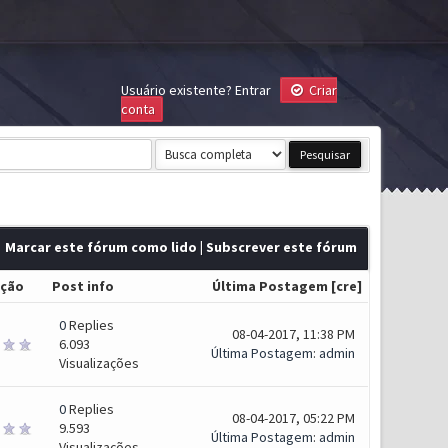
Usuário existente?
Entrar
Criar
conta
Marcar este fórum como lido
|
Subscrever este fórum
ação
Post info
Última Postagem
[
cre
]
0
Replies
08-04-2017, 11:38 PM
6.093
Última Postagem
:
admin
Visualizações
0
Replies
08-04-2017, 05:22 PM
9.593
Última Postagem
:
admin
Visualizações