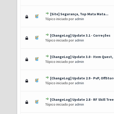
[Site] Segurança, Top Mata Mata...
0 Voto(s) - 0 de 5 em média
1
2
3
4
5
Tópico iniciado por
admin
[ChangeLog] Update 3.1 - Correções
0 Voto(s) - 0 de 5 em média
1
2
3
4
5
Tópico iniciado por
admin
[ChangeLog] Update 3.0 - Item Quest, 
0 Voto(s) - 0 de 5 em média
1
2
3
4
5
Tópico iniciado por
admin
[ChangeLog] Update 2.9 - PvP, OffStore
0 Voto(s) - 0 de 5 em média
1
2
3
4
5
Tópico iniciado por
admin
[ChangeLog] Update 2.8 - RF Skill Tree.
0 Voto(s) - 0 de 5 em média
1
2
3
4
5
Tópico iniciado por
admin