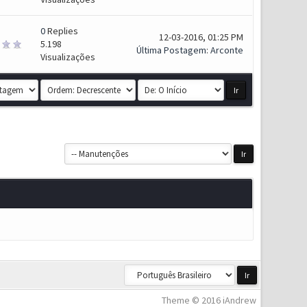
0
Replies
12-03-2016, 01:25 PM
5.198
Última Postagem
:
Arconte
Visualizações
Theme © 2016 iAndrew