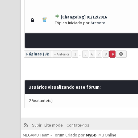
[Changelog] 01/12/2016
0 Voto(s) - 0 de 5 em média
1
2
3
4
5
Tópico iniciado por
Arconte
Páginas (9):
« Anterior
1
...
5
6
7
8
9
Usuários visualizando este fórum:
2 Visitante(s)
Subir
Lite mode
Contate-nos
MEGAMU Team - Forum Criado por
MyBB
.
Mu Online