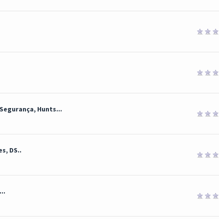
Segurança, Hunts...
s, DS..
..