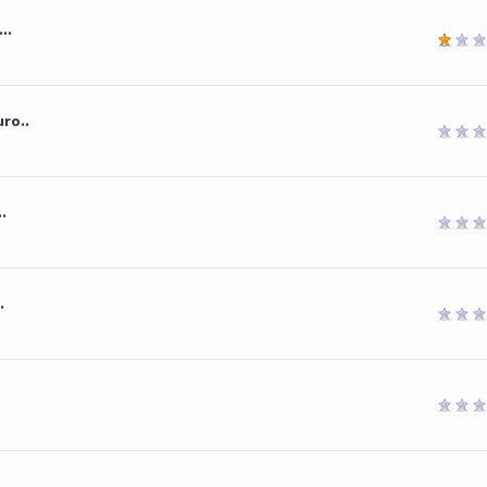
..
ro..
.
.