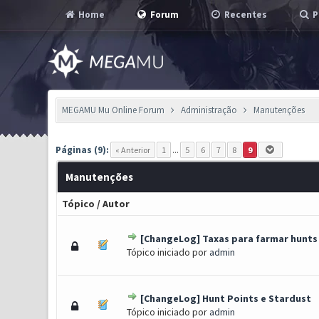
Home
Forum
Recentes
P
MEGAMU Mu Online Forum
Administração
Manutenções
Páginas (9):
« Anterior
1
...
5
6
7
8
9
Manutenções
Tópico
/
Autor
[ChangeLog] Taxas para farmar hunts
0 Voto(s) - 0 de 5 em média
1
2
3
4
5
Tópico iniciado por
admin
[ChangeLog] Hunt Points e Stardust
0 Voto(s) - 0 de 5 em média
1
2
3
4
5
Tópico iniciado por
admin