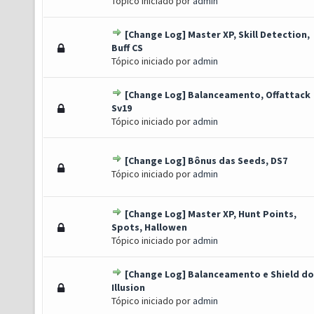
Tópico iniciado por
admin
[Change Log] Master XP, Skill Detection,
to(s) - 3 de 5 em média
1
2
3
4
5
Buff CS
Tópico iniciado por
admin
[Change Log] Balanceamento, Offattack
to(s) - 3 de 5 em média
1
2
3
4
5
Sv19
Tópico iniciado por
admin
[Change Log] Bônus das Seeds, DS7
 Voto(s) - 5 de 5 em média
1
2
3
4
5
Tópico iniciado por
admin
[Change Log] Master XP, Hunt Points,
) - 0 de 5 em média
1
2
3
4
5
Spots, Hallowen
Tópico iniciado por
admin
[Change Log] Balanceamento e Shield do
) - 0 de 5 em média
1
2
3
4
5
Illusion
Tópico iniciado por
admin