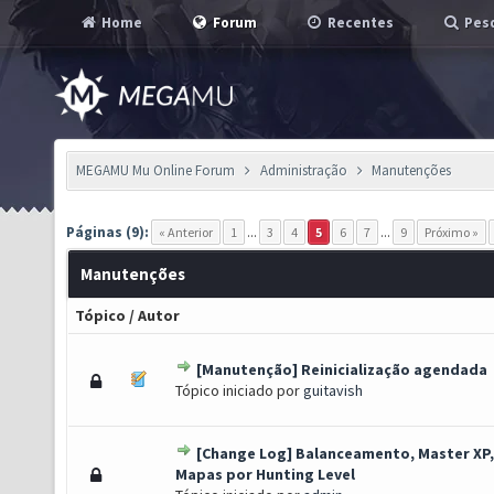
Home
Forum
Recentes
Pesq
MEGAMU Mu Online Forum
Administração
Manutenções
Páginas (9):
« Anterior
1
...
3
4
5
6
7
...
9
Próximo »
Manutenções
Tópico
/
Autor
[Manutenção] Reinicialização agendada
to(s) - 3 de 5 em média
1
2
3
4
5
Tópico iniciado por
guitavish
[Change Log] Balanceamento, Master XP,
to(s) - 3 de 5 em média
1
2
3
4
5
Mapas por Hunting Level