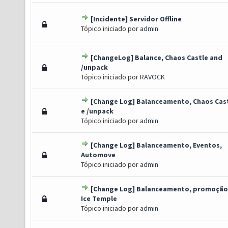
[Incidente] Servidor Offline
) - 0 de 5 em média
1
2
3
4
5
Tópico iniciado por
admin
[ChangeLog] Balance, Chaos Castle and
) - 0 de 5 em média
1
2
3
4
5
/unpack
Tópico iniciado por
RAVOCK
[Change Log] Balanceamento, Chaos Cas
) - 0 de 5 em média
1
2
3
4
5
e /unpack
Tópico iniciado por
admin
[Change Log] Balanceamento, Eventos,
) - 0 de 5 em média
1
2
3
4
5
Automove
Tópico iniciado por
admin
[Change Log] Balanceamento, promoção
) - 0 de 5 em média
1
2
3
4
5
Ice Temple
Tópico iniciado por
admin