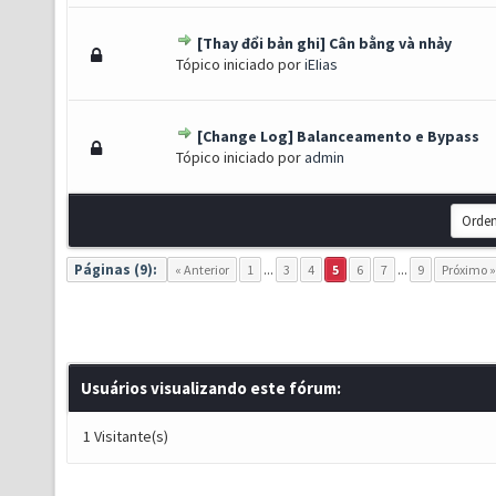
[Thay đổi bản ghi] Cân bằng và nhảy
) - 0 de 5 em média
1
2
3
4
5
Tópico iniciado por
iEIias
[Change Log] Balanceamento e Bypass
) - 0 de 5 em média
1
2
3
4
5
Tópico iniciado por
admin
Páginas (9):
« Anterior
1
...
3
4
5
6
7
...
9
Próximo »
Usuários visualizando este fórum:
1 Visitante(s)