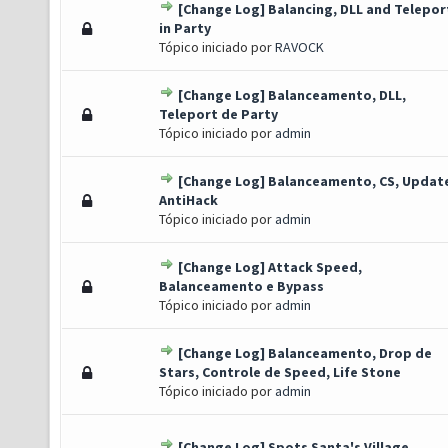
[Change Log] Balancing, DLL and Telepor
) - 0 de 5 em média
1
2
3
4
5
in Party
Tópico iniciado por
RAVOCK
[Change Log] Balanceamento, DLL,
) - 0 de 5 em média
1
2
3
4
5
Teleport de Party
Tópico iniciado por
admin
[Change Log] Balanceamento, CS, Updat
) - 0 de 5 em média
1
2
3
4
5
AntiHack
Tópico iniciado por
admin
[Change Log] Attack Speed,
to(s) - 3 de 5 em média
1
2
3
4
5
Balanceamento e Bypass
Tópico iniciado por
admin
[Change Log] Balanceamento, Drop de
) - 0 de 5 em média
1
2
3
4
5
Stars, Controle de Speed, Life Stone
Tópico iniciado por
admin
[Change Log] Spots Santa's Village