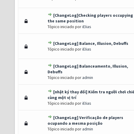
[ChangeLog]Checking players occupying
) - 0 de 5 em média
1
2
3
4
5
the same position
Tópico iniciado por
iEIias
[ChangeLog] Balance, Illusion, Debuffs
) - 0 de 5 em média
1
2
3
4
5
Tópico iniciado por
iEIias
[ChangeLog] Balanceamento, Illusion,
) - 0 de 5 em média
1
2
3
4
5
Debuffs
Tópico iniciado por
admin
[nhật ký thay đổi] Kiểm tra người chơi ch
 Voto(s) - 5 de 5 em média
1
2
3
4
5
cùng một vị trí
Tópico iniciado por
iEIias
[ChangeLog] Verificação de players
) - 0 de 5 em média
1
2
3
4
5
ocupando a mesma posição
Tópico iniciado por
admin