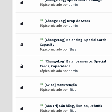
) - 0 de 5 em média
1
2
3
4
5
Tópico iniciado por
admin
[Change Log] Drop de Stars
) - 0 de 5 em média
1
2
3
4
5
Tópico iniciado por
admin
[ChangeLog] Balancing, Special Cards,
) - 0 de 5 em média
1
2
3
4
5
Capacity
Tópico iniciado por
iEIias
[ChangeLog] Balanceamento, Special
 Voto(s) - 5 de 5 em média
1
2
3
4
5
Cards, Capacidade
Tópico iniciado por
admin
[Aviso] Manutenção
) - 0 de 5 em média
1
2
3
4
5
Tópico iniciado por
iEIias
[Bảo trì] Cân bằng, ilIusion, Debuffs
) - 0 de 5 em média
1
2
3
4
5
Tópico iniciado por
iEIias