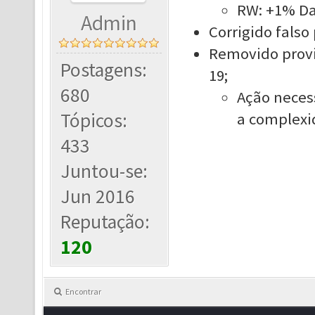
RW: +1% D
Admin
Corrigido falso
Removido provi
Postagens:
19;
680
Ação necess
Tópicos:
a complexi
433
Juntou-se:
Jun 2016
Reputação:
120
Encontrar