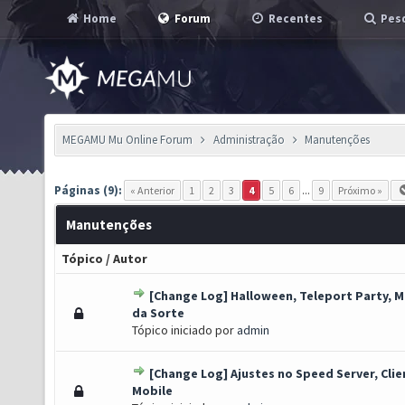
Home
Forum
Recentes
Pesq
MEGAMU Mu Online Forum
Administração
Manutenções
Páginas (9):
« Anterior
1
2
3
4
5
6
...
9
Próximo »
Manutenções
Tópico
/
Autor
[Change Log] Halloween, Teleport Party, 
o(s) - 0 de 5 em média
1
2
3
4
5
da Sorte
Tópico iniciado por
admin
[Change Log] Ajustes no Speed Server, Clie
o(s) - 0 de 5 em média
1
2
3
4
5
Mobile