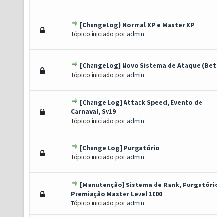
[ChangeLog} Normal XP e Master XP
Voto(s) - 2 de 5 em média
1
2
3
4
5
Tópico iniciado por
admin
[ChangeLog] Novo Sistema de Ataque (Bet
oto(s) - 1 de 5 em média
1
2
3
4
5
Tópico iniciado por
admin
[Change Log] Attack Speed, Evento de
1 Voto(s) - 4 de 5 em média
1
2
3
4
5
Carnaval, Sv19
Tópico iniciado por
admin
[Change Log] Purgatório
o(s) - 0 de 5 em média
1
2
3
4
5
Tópico iniciado por
admin
[Manutenção] Sistema de Rank, Purgatóri
o(s) - 0 de 5 em média
1
2
3
4
5
Premiação Master Level 1000
Tópico iniciado por
admin