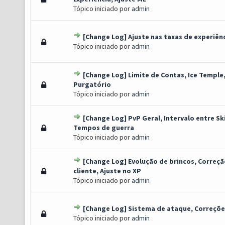
Tópico iniciado por
admin
[Change Log] Ajuste nas taxas de experiên
Voto(s) - 2 de 5 em média
1
2
3
4
5
Tópico iniciado por
admin
[Change Log] Limite de Contas, Ice Temple
o(s) - 0 de 5 em média
1
2
3
4
5
Purgatório
Tópico iniciado por
admin
[Change Log] PvP Geral, Intervalo entre Ski
Voto(s) - 2 de 5 em média
1
2
3
4
5
Tempos de guerra
Tópico iniciado por
admin
[Change Log] Evolução de brincos, Correç
 Voto(s) - 3 de 5 em média
1
2
3
4
5
cliente, Ajuste no XP
Tópico iniciado por
admin
[Change Log] Sistema de ataque, Correçõe
 Voto(s) - 3 de 5 em média
1
2
3
4
5
Tópico iniciado por
admin