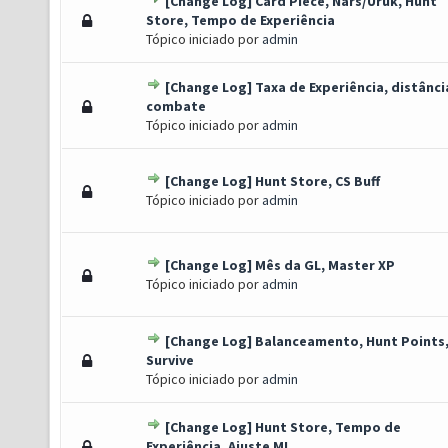
[Change Log] Card Piece, Nars/Uruk, Hunt
o(s) - 0 de 5 em média
1
2
3
4
5
Store, Tempo de Experiência
Tópico iniciado por
admin
[Change Log] Taxa de Experiência, distânci
 Voto(s) - 3 de 5 em média
1
2
3
4
5
combate
Tópico iniciado por
admin
[Change Log] Hunt Store, CS Buff
o(s) - 0 de 5 em média
1
2
3
4
5
Tópico iniciado por
admin
[Change Log] Mês da GL, Master XP
o(s) - 0 de 5 em média
1
2
3
4
5
Tópico iniciado por
admin
[Change Log] Balanceamento, Hunt Points
oto(s) - 1 de 5 em média
1
2
3
4
5
Survive
Tópico iniciado por
admin
[Change Log] Hunt Store, Tempo de
 Voto(s) - 3 de 5 em média
1
2
3
4
5
Experiência, Ajuste ML