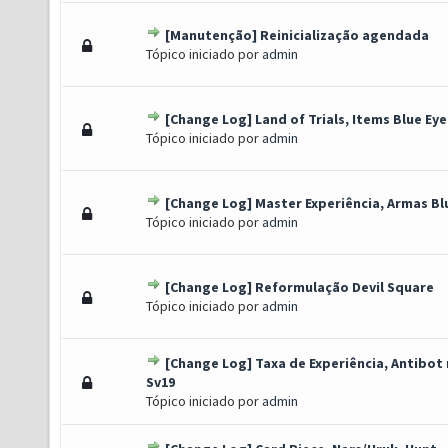
[Manutenção] Reinicialização agendada
o(s) - 0 de 5 em média
1
2
3
4
5
Tópico iniciado por
admin
[Change Log] Land of Trials, Items Blue Eye
oto(s) - 1 de 5 em média
1
2
3
4
5
Tópico iniciado por
admin
[Change Log] Master Experiência, Armas Bl
o(s) - 0 de 5 em média
1
2
3
4
5
Tópico iniciado por
admin
[Change Log] Reformulação Devil Square
o(s) - 0 de 5 em média
1
2
3
4
5
Tópico iniciado por
admin
[Change Log] Taxa de Experiência, Antibot
o(s) - 0 de 5 em média
1
2
3
4
5
Sv19
Tópico iniciado por
admin