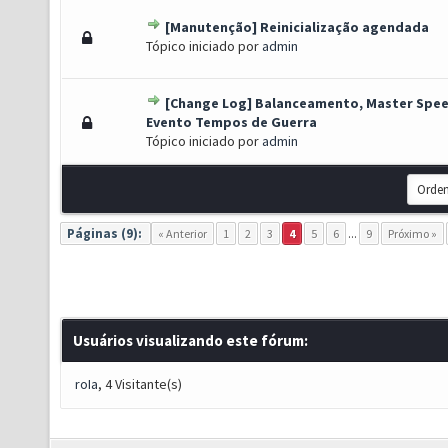
[Manutenção] Reinicialização agendada
o(s) - 0 de 5 em média
1
2
3
4
5
Tópico iniciado por
admin
[Change Log] Balanceamento, Master Spee
Voto(s) - 2 de 5 em média
1
2
3
4
5
Evento Tempos de Guerra
Tópico iniciado por
admin
Páginas (9):
« Anterior
1
2
3
4
5
6
...
9
Próximo »
Usuários visualizando este fórum:
roIa
, 4 Visitante(s)