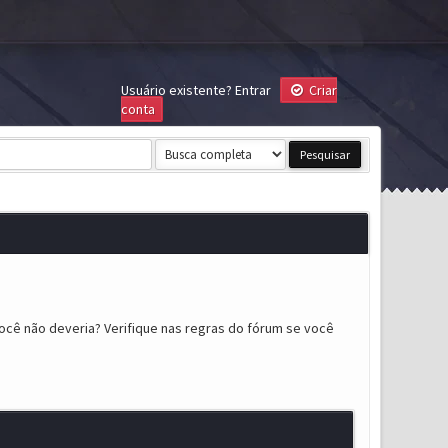
Usuário existente?
Entrar
Criar
conta
ocê não deveria? Verifique nas regras do fórum se você