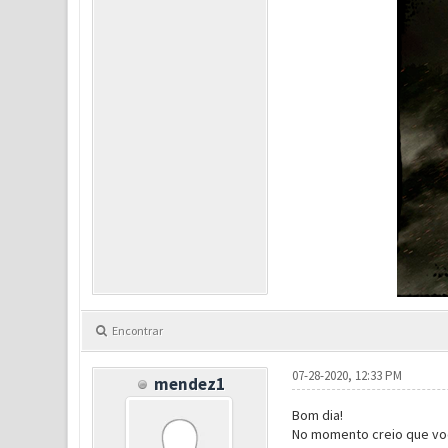
Encontrar
07-28-2020, 12:33 PM
mendez1
Bom dia!
No momento creio que você