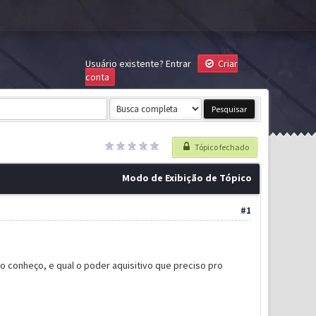
Usuário existente?
Entrar
Criar
conta
Tópico fechado
Modo de Exibição de Tópico
#1
o conheço, e qual o poder aquisitivo que preciso pro