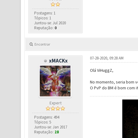
Postagens: 1
Tópicos: 1
Juntou-se: Jul 2020
Reputação:
0
Encontrar
07-28-2020, 09:28 AM
xMACKx
Olá ViHuggZ,
No momento, seria bom você
O PvP do BM é bom com ite
Expert
Postagens: 494
Tópicos: 5
Juntou-se: Jan 2017
Reputação:
28