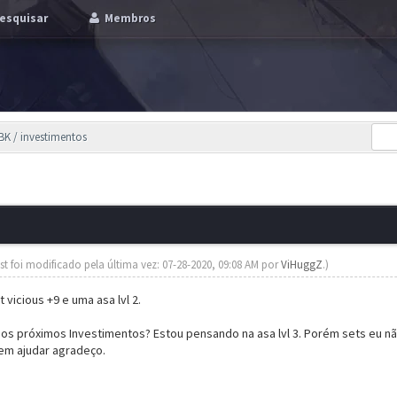
esquisar
Membros
 BK / investimentos
st foi modificado pela última vez: 07-28-2020, 09:08 AM por
ViHuggZ
.)
vicious +9 e uma asa lvl 2.
 os próximos Investimentos? Estou pensando na asa lvl 3. Porém sets eu nã
em ajudar agradeço.