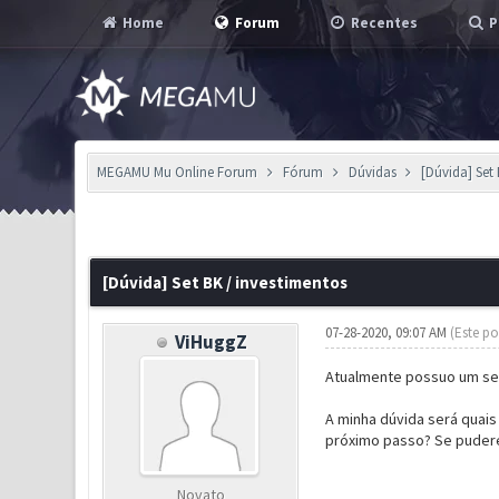
Home
Forum
Recentes
P
MEGAMU Mu Online Forum
Fórum
Dúvidas
[Dúvida] Set
0 Voto(s) - 0 em Média
1
2
3
4
5
[Dúvida] Set BK / investimentos
07-28-2020, 09:07 AM
(Este po
ViHuggZ
Atualmente possuo um set 
A minha dúvida será quais
próximo passo? Se puder
Novato