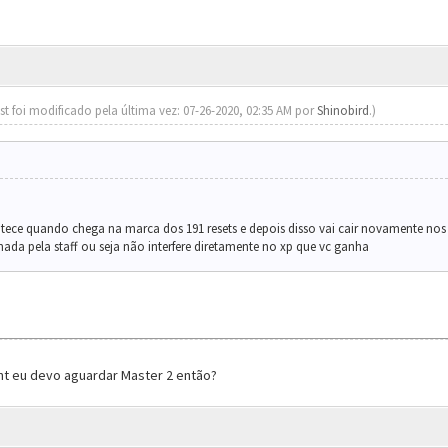
st foi modificado pela última vez: 07-26-2020, 02:35 AM por
Shinobird
.)
ece quando chega na marca dos 191 resets e depois disso vai cair novamente nos 1
ada pela staff ou seja não interfere diretamente no xp que vc ganha
nt eu devo aguardar Master 2 então?