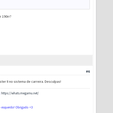
r 190rr?
#6
ter II no sistema de carreira. Desculpas!
:
https://whats.megamu.net/
do esquerdo! Obrigado <3