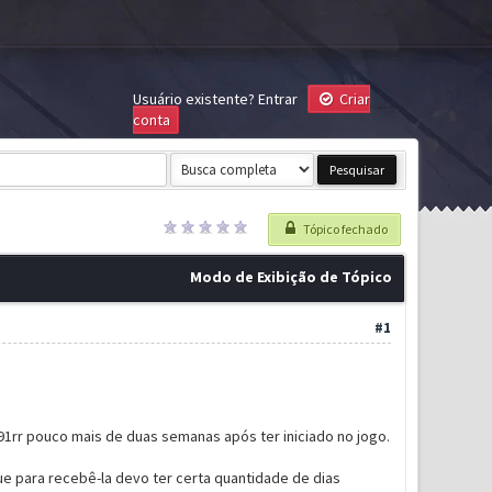
Usuário existente?
Entrar
Criar
conta
Tópico fechado
Modo de Exibição de Tópico
#1
1rr pouco mais de duas semanas após ter iniciado no jogo.
ue para recebê-la devo ter certa quantidade de dias