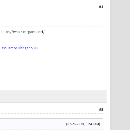
#4
:
https://whats.megamu.net/
do esquerdo! Obrigado <3
#5
(07-26-2020, 03:43 AM)