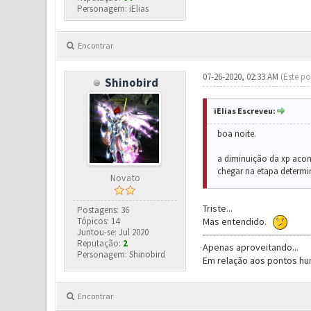
Personagem: iElias
Encontrar
07-26-2020, 02:33 AM
(Este po
Shinobird
iEIias Escreveu:
boa noite.
a diminuição da xp acont
chegar na etapa determin
Novato
Triste...
Postagens: 36
Tópicos: 14
Mas entendido.
Juntou-se: Jul 2020
Reputação:
2
Apenas aproveitando...
Personagem: Shinobird
Em relação aos pontos hu
Encontrar