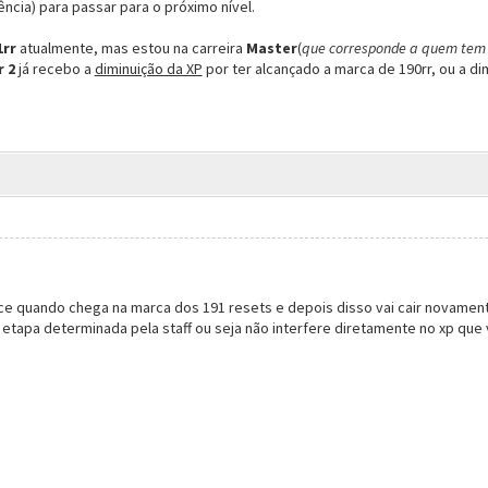
cia) para passar para o próximo nível.
1rr
atualmente, mas estou na carreira
Master
(
que corresponde a quem tem 
 2
já recebo a
diminuição da XP
por ter alcançado a marca de 190rr, ou a 
ce quando chega na marca dos 191 resets e depois disso vai cair novament
 etapa determinada pela staff ou seja não interfere diretamente no xp que