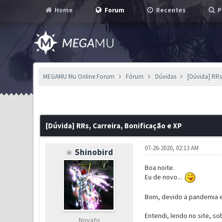
Home
Forum
Recentes
P
MEGAMU Mu Online Forum
Fórum
Dúvidas
[Dúvida] RRs
0 Voto(s) - 0 em Média
1
2
3
4
5
[Dúvida] RRs, Carreira, Bonificação e XP
07-26-2020, 02:13 AM
Shinobird
Boa noite.
Eu de novo...
Bom, devido a pandemia e
Entendi, lendo no site, s
Novato