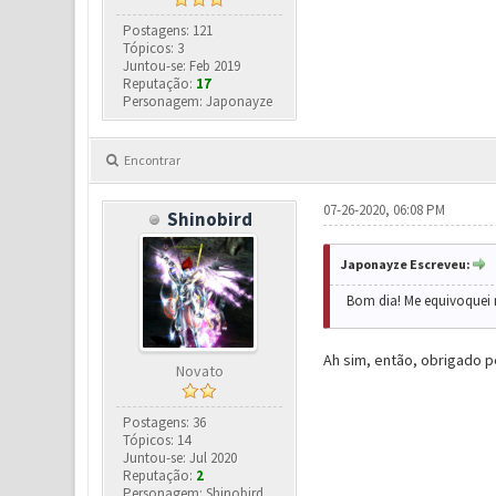
Postagens: 121
Tópicos: 3
Juntou-se: Feb 2019
Reputação:
17
Personagem: Japonayze
Encontrar
07-26-2020, 06:08 PM
Shinobird
Japonayze Escreveu:
Bom dia! Me equivoquei n
Ah sim, então, obrigado 
Novato
Postagens: 36
Tópicos: 14
Juntou-se: Jul 2020
Reputação:
2
Personagem: Shinobird