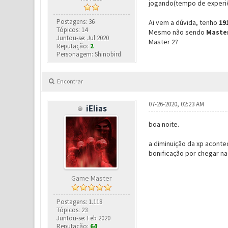
jogando(tempo de experiên
Postagens: 36
Ai vem a dúvida, tenho
19
Tópicos: 14
Mesmo não sendo
Master
Juntou-se: Jul 2020
Master 2?
Reputação:
2
Personagem: Shinobird
Encontrar
07-26-2020, 02:23 AM
iEIias
boa noite.
a diminuição da xp aconte
bonificação por chegar na
Game Master
Postagens: 1.118
Tópicos: 23
Juntou-se: Feb 2020
Reputação:
64