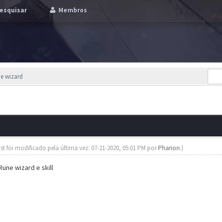
esquisar
Membros
e wizard
st foi modificado pela última vez: 07-21-2020, 05:01 PM por
Pharion
.)
une wizard e skill