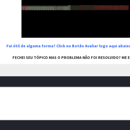
Fui útil de alguma forma? Click no Botão Avaliar logo aqui abai
FECHEI SEU TÓPICO MAS O PROBLEMA NÃO FOI RESOLVIDO? ME EN