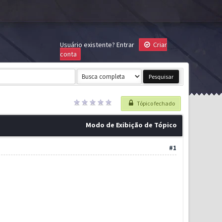
Usuário existente?
Entrar
Criar
conta
Tópico fechado
Modo de Exibição de Tópico
#1