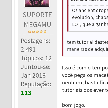
Os ancient drop
SUPORTE
evolution, chao
MEGAMU
LOT, que a ganh
Postagens:
tem tutorial deste
2.491
maneiras de adquiri
Tópicos: 12
Juntou-se:
Isso é com o tempo
Jan 2018
você pega os macete
nenhum, basta fic
Reputação:
tutoriais dos event
113
bom jogo.