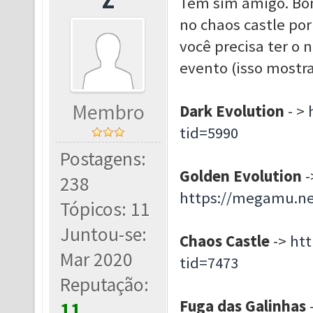
Tem sim amigo. Bom,
no chaos castle por
você precisa ter o 
evento (isso mostra
Membro
Dark Evolution
- >
tid=5990
Postagens:
Golden Evolution
-
238
https://megamu.ne
Tópicos: 11
Juntou-se:
Chaos Castle
->
ht
Mar 2020
tid=7473
Reputação:
Fuga das Galinhas
11