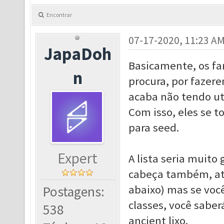
Encontrar
07-17-2020, 11:23 A
JapaDoh
Basicamente, os fa
n
procura, por fazer
acaba não tendo uti
Com isso, eles se 
para seed.
Expert
A lista seria muito
cabeça também, até
abaixo) mas se você
Postagens:
classes, você sabe
538
ancient lixo.