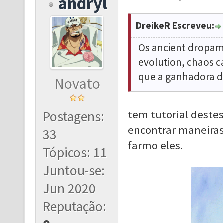
andryl
DreikeR Escreveu:
Os ancient dropam
evolution, chaos 
que a ganhadora d
Novato
tem tutorial deste
Postagens:
encontrar maneiras 
33
farmo eles.
Tópicos: 11
Juntou-se:
Jun 2020
Reputação: