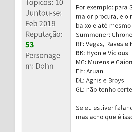
Tópicos: 10
Por exemplo: para 
Juntou-se:
maior procura, e o
Feb 2019
baixo e até mesmo 
Reputação:
Summoner: Chrono
53
RF: Vegas, Raves e 
BK: Hyon e Vicious
Personage
MG: Murens e Gaio
m: Dohn
Elf: Aruan
DL: Agnis e Broys
GL: não tenho cert
Se eu estiver falan
mas acho que é iss