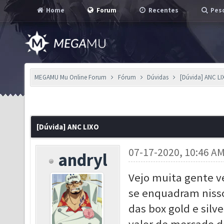
Home
Forum
Recentes
Pesq
MEGAMU Mu Online Forum
Fórum
Dúvidas
[Dúvida] ANC L
[Dúvida] ANC LIXO
07-17-2020, 10:46 A
andryl
Vejo muita gente ve
se enquadram nisso
das box gold e sil