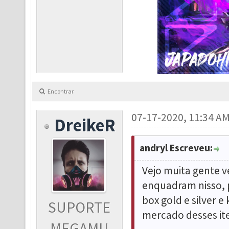
Encontrar
07-17-2020, 11:34 A
DreikeR
andryl Escreveu:
Vejo muita gente v
enquadram nisso, p
box gold e silver 
SUPORTE
mercado desses it
MEGAMU