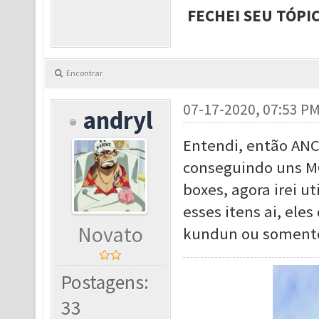
FECHEI SEU TÓPI
Encontrar
07-17-2020, 07:53 P
andryl
Entendi, então ANC
conseguindo uns MC
boxes, agora irei u
esses itens ai, ele
Novato
kundun ou soment
Postagens:
33