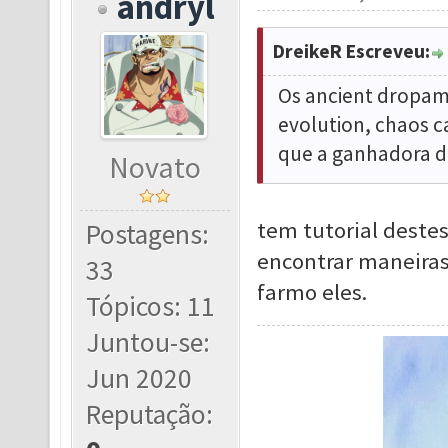
andryl
DreikeR Escreveu:
Os ancient dropam
evolution, chaos 
que a ganhadora d
Novato
tem tutorial deste
Postagens:
encontrar maneiras 
33
farmo eles.
Tópicos: 11
Juntou-se:
Jun 2020
Reputação: