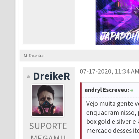
Encontrar
07-17-2020, 11:34 A
DreikeR
andryl Escreveu:
Vejo muita gente v
enquadram nisso, p
box gold e silver 
SUPORTE
mercado desses it
MEGAMU