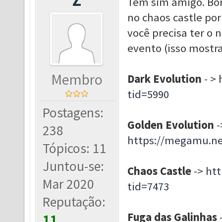
Tem sim amigo. Bom,
no chaos castle por
você precisa ter o 
evento (isso mostra
Membro
Dark Evolution
- >
tid=5990
Postagens:
Golden Evolution
-
238
https://megamu.ne
Tópicos: 11
Juntou-se:
Chaos Castle
->
ht
Mar 2020
tid=7473
Reputação:
Fuga das Galinhas
11