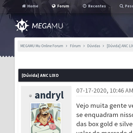
Home
Forum
Recentes
Pesq
MEGAMU Mu Online Forum
Fórum
Dúvidas
[Dúvida] ANC L
[Dúvida] ANC LIXO
07-17-2020, 10:46 A
andryl
Vejo muita gente ve
se enquadram nisso
das box gold e sil