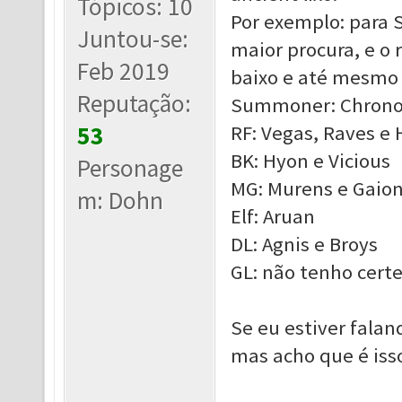
Tópicos: 10
Por exemplo: para 
Juntou-se:
maior procura, e o
Feb 2019
baixo e até mesmo 
Reputação:
Summoner: Chrono
53
RF: Vegas, Raves e 
BK: Hyon e Vicious
Personage
MG: Murens e Gaio
m: Dohn
Elf: Aruan
DL: Agnis e Broys
GL: não tenho cert
Se eu estiver falan
mas acho que é iss