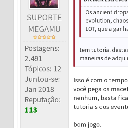
Os ancient drop
SUPORTE
evolution, chao
MEGAMU
LOT, que a ganh
Postagens:
tem tutorial deste
2.491
maneiras de adquiri
Tópicos: 12
Juntou-se:
Isso é com o tempo
Jan 2018
você pega os macete
nenhum, basta fic
Reputação:
tutoriais dos event
113
bom jogo.