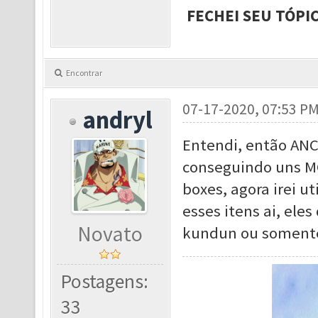
FECHEI SEU TÓPI
Encontrar
07-17-2020, 07:53 P
andryl
Entendi, então ANC
conseguindo uns MC
boxes, agora irei u
esses itens ai, ele
Novato
kundun ou soment
Postagens:
33