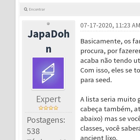
Encontrar
07-17-2020, 11:23 A
JapaDoh
Basicamente, os fa
n
procura, por fazer
acaba não tendo uti
Com isso, eles se 
para seed.
Expert
A lista seria muito
cabeça também, até
abaixo) mas se você
Postagens:
classes, você sabe
538
ancient lixo.