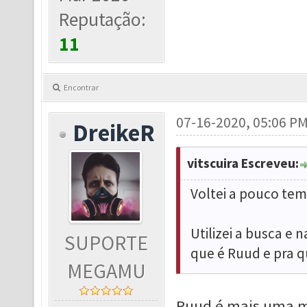
Reputação:
11
Encontrar
07-16-2020, 05:06 P
DreikeR
vitscuira Escreveu:
Voltei a pouco tem
Utilizei a busca e 
SUPORTE
que é Ruud e pra q
MEGAMU
Ruud é mais uma mo