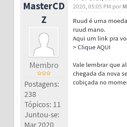
MasterCD
2020, 05:05 PM por
M
Z
Ruud é uma moeda d
ruud mano.
Aqui um link pra v
>
Clique AQUI
Membro
Vale lembrar que a
chegada da nova se
cobiçada no moment
Postagens:
238
Tópicos: 11
Juntou-se:
Mar 2020