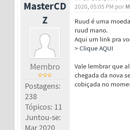
MasterCD
2020, 05:05 PM por
M
Z
Ruud é uma moeda d
ruud mano.
Aqui um link pra v
>
Clique AQUI
Membro
Vale lembrar que a
chegada da nova se
cobiçada no moment
Postagens:
238
Tópicos: 11
Juntou-se:
Mar 2020