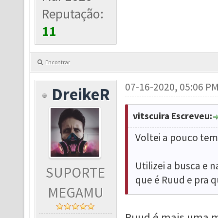
Reputação:
11
Encontrar
07-16-2020, 05:06 P
DreikeR
vitscuira Escreveu:
Voltei a pouco tem
Utilizei a busca e 
SUPORTE
que é Ruud e pra q
MEGAMU
Ruud é mais uma mo