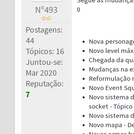
Segue as mudanças
Nº493
0
Postagens:
44
Nova personag
Tópicos: 16
Novo level máx
Chegada da qua
Juntou-se:
Mudanças na ex
Mar 2020
Reformulação n
Reputação:
Novo Event Squ
7
Novo sistema d
socket -
Tópico
Novo sistema d
Novo mapa - D