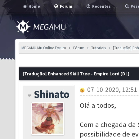
Home
Forum
Recentes
Pesq
MEGAMU Mu Online Forum
Fórum
Tutoriais
[Tradução] Enha
[Tradução] Enhanced Skill Tree - Empire Lord (DL)
07-10-2020, 12:51
Shinato
Olá a todos,
Com a chegada da 
possibilidade de evo