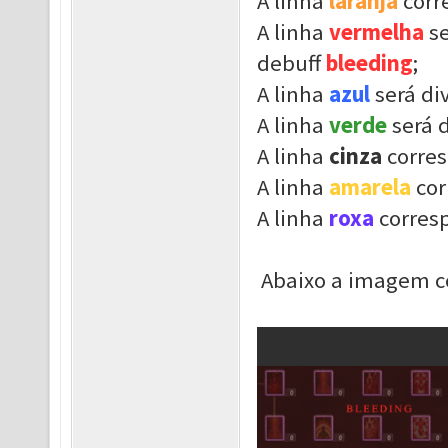
A linha
laranja
corr
A linha
vermelha
s
debuff
bleeding
;
A linha
azul
será di
A linha
verde
será 
A linha
cinza
corre
A linha
amarela
co
A linha
roxa
corres
Abaixo a imagem c