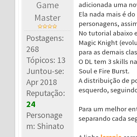
Game
adicionada uma nov
Ela nada mais é do 
Master
personagens, assim
No tutorial abaixo 
Postagens:
Magic Knight (evol
268
para as demais clas
Tópicos: 13
O DL tem 3 skills n
Juntou-se:
Soul e Fire Burst.
A distribuição de p
Apr 2018
esquerdo, seguind
Reputação:
24
Para um melhor ent
Personage
separando cada se
m: Shinato